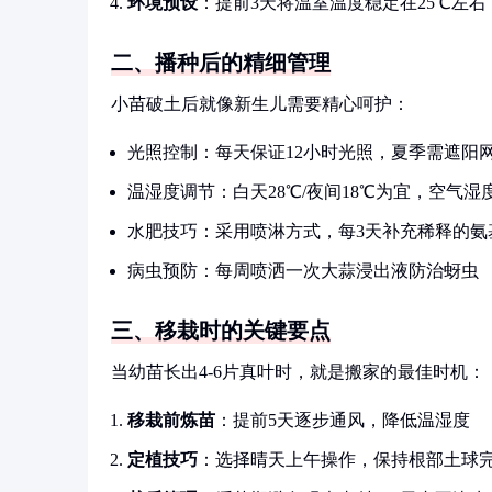
环境预设
：提前3天将温室温度稳定在25℃左右
二、播种后的精细管理
小苗破土后就像新生儿需要精心呵护：
光照控制：每天保证12小时光照，夏季需遮阳
温湿度调节：白天28℃/夜间18℃为宜，空气湿度保
水肥技巧：采用喷淋方式，每3天补充稀释的氨
病虫预防：每周喷洒一次大蒜浸出液防治蚜虫
三、移栽时的关键要点
当幼苗长出4-6片真叶时，就是搬家的最佳时机：
移栽前炼苗
：提前5天逐步通风，降低温湿度
定植技巧
：选择晴天上午操作，保持根部土球