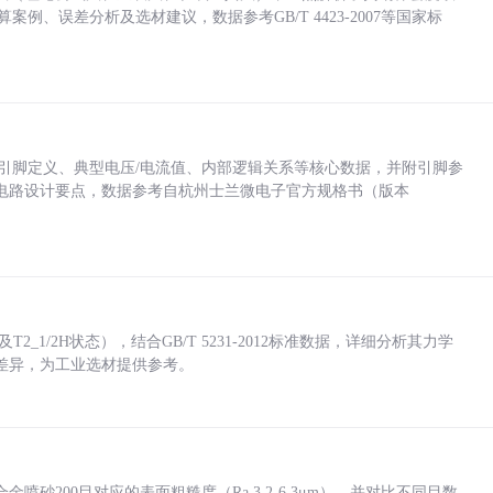
计算案例、误差分析及选材建议，数据参考GB/T 4423-2007等国家标
括各引脚定义、典型电压/电流值、内部逻辑关系等核心数据，并附引脚参
电路设计要点，数据参考自杭州士兰微电子官方规格书（版本
_1/2H状态），结合GB/T 5231-2012标准数据，详细分析其力学
差异，为工业选材提供参考。
砂200目对应的表面粗糙度（Ra 3.2-6.3μm），并对比不同目数