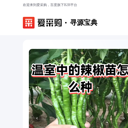
欢迎来到爱采购，百度旗下B2B平台
寻源宝典
‹
›