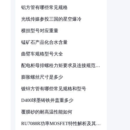
铝方管有哪些常见规格
光线传媒参投三国的星空爆冷
横担型号对应重量
锰矿石产品化合水含量
曲臂车规格型号大全
配电柜母排螺栓力矩要求及连接规范详
解
膨胀螺丝尺寸是多少
镀锌方管有哪些常见规格和型号
D400球墨铸铁井盖重多少
覆膜砂的耐高温性能如何
RU7088R功率MOSFET特性解析及其在
可调电源设计中的实践