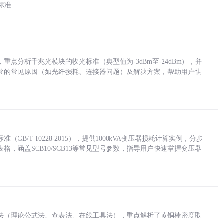
标准
点分析千兆光模块的收光标准（典型值为-3dBm至-24dBm），并
常的常见原因（如光纤损耗、连接器问题）及解决方案，帮助用户快
/T 10228-2015），提供1000kVA变压器损耗计算实例，分步
，涵盖SCB10/SCB13等常见型号参数，指导用户快速掌握变压器
法（理论公式法、查表法、在线工具法），重点解析了黄铜棒密度取