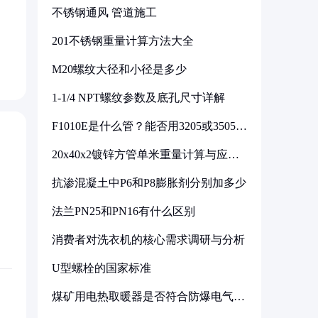
不锈钢通风 管道施工
201不锈钢重量计算方法大全
M20螺纹大径和小径是多少
1-1/4 NPT螺纹参数及底孔尺寸详解
F1010E是什么管？能否用3205或3505代
换
20x40x2镀锌方管单米重量计算与应用
分析
抗渗混凝土中P6和P8膨胀剂分别加多少
法兰PN25和PN16有什么区别
消费者对洗衣机的核心需求调研与分析
U型螺栓的国家标准
煤矿用电热取暖器是否符合防爆电气设
备标准