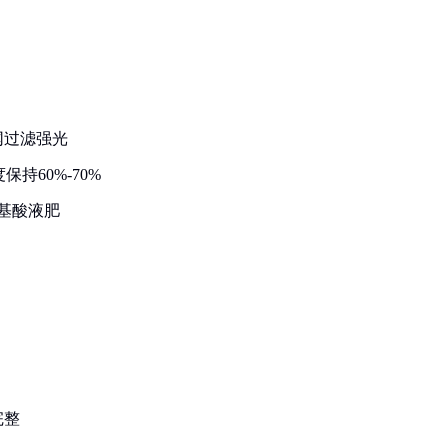
网过滤强光
持60%-70%
基酸液肥
完整