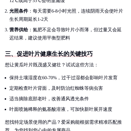
12℃或高于35℃会明显减缓
光照条件
：每天需要6-8小时光照，连续阴雨天会使叶片
生长周期延长1-2天
营养供给
：氮肥不足会导致叶片小而薄，但过量又会延
迟结果，建议使用平衡型肥料
三、促进叶片健康生长的关键技巧
想让黄瓜叶片既茂盛又健壮？试试这些方法：
保持土壤湿度在60-70%，过干过湿都会影响叶片发育
定期检查叶片背面，及时防治红蜘蛛等病虫害
适当摘除底部老叶，改善通风透光条件
叶面喷施稀释的氨基酸溶液，可加快新叶展开速度
想找特定场景使用的产品？爱采购能根据需求精准匹配推
荐。为您找到您心中的专属商品