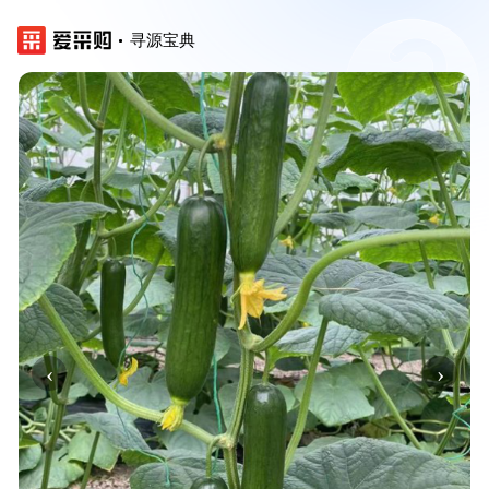
寻源宝典
‹
›