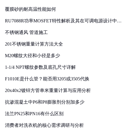
覆膜砂的耐高温性能如何
RU7088R功率MOSFET特性解析及其在可调电源设计中的
实践
不锈钢通风 管道施工
201不锈钢重量计算方法大全
M20螺纹大径和小径是多少
1-1/4 NPT螺纹参数及底孔尺寸详解
F1010E是什么管？能否用3205或3505代换
20x40x2镀锌方管单米重量计算与应用分析
抗渗混凝土中P6和P8膨胀剂分别加多少
法兰PN25和PN16有什么区别
消费者对洗衣机的核心需求调研与分析