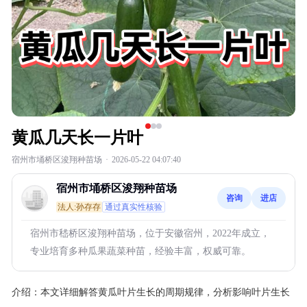
黄瓜几天长一片叶
宿州市埇桥区浚翔种苗场
·
2026-05-22 04:07:40
宿州市埇桥区浚翔种苗场
咨询
进店
法人:孙存存
通过真实性核验
宿州市嵇桥区浚翔种苗场，位于安徽宿州，2022年成立，
专业培育多种瓜果蔬菜种苗，经验丰富，权威可靠。
介绍：
本文详细解答黄瓜叶片生长的周期规律，分析影响叶片生长