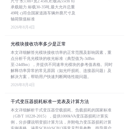
尺寸:长13m×宽2.45m,栏板高55cm b)
承载能力:标载30-35吨,最大允许总重
49吨 c)符合国家道路车辆外廓尺寸及
轴荷限值标准
2026年8月4日
光模块接收功率多少是正常
本文详细解答光模块接收功率的正常范围及影响因素，重
点分析千兆光模块的收光标准（典型值为-3dBm
至-24dBm），并提供不同速率光模块的参考值表格。同时
解释功率异常的常见原因（如光纤损耗、连接器问题）及
解决方案，帮助用户快速判断网络性能问题。
2026年8月4日
干式变压器损耗标准一览表及计算方法
本文详细解析干式变压器空载损耗、负载损耗的国家标准
（GB/T 10228-2015），提供1000kVA变压器损耗计算实
例，分步骤说明变损计算方法，并附电力变压器损耗计算
实例表格，涵盖SCB10/SCB13等常见型号参数，指导用户