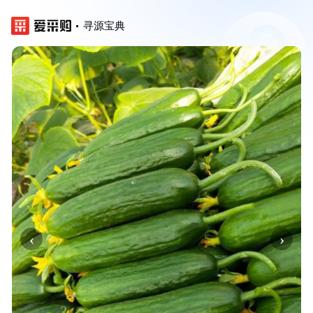
寻源宝典
‹
›