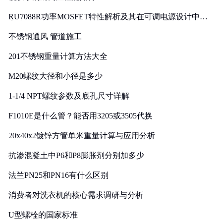
RU7088R功率MOSFET特性解析及其在可调电源设计中的
实践
不锈钢通风 管道施工
201不锈钢重量计算方法大全
M20螺纹大径和小径是多少
1-1/4 NPT螺纹参数及底孔尺寸详解
F1010E是什么管？能否用3205或3505代换
20x40x2镀锌方管单米重量计算与应用分析
抗渗混凝土中P6和P8膨胀剂分别加多少
法兰PN25和PN16有什么区别
消费者对洗衣机的核心需求调研与分析
U型螺栓的国家标准