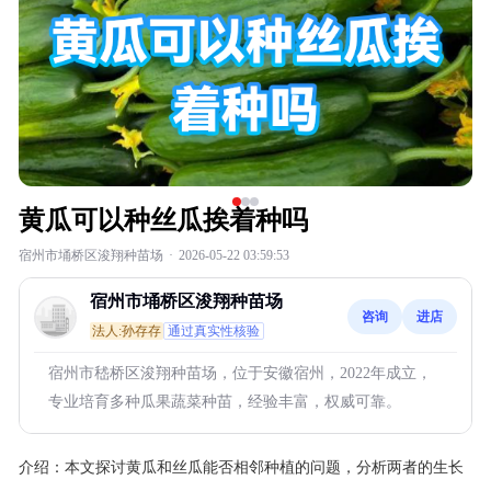
黄瓜可以种丝瓜挨着种吗
宿州市埇桥区浚翔种苗场
·
2026-05-22 03:59:53
宿州市埇桥区浚翔种苗场
咨询
进店
法人:孙存存
通过真实性核验
宿州市嵇桥区浚翔种苗场，位于安徽宿州，2022年成立，
专业培育多种瓜果蔬菜种苗，经验丰富，权威可靠。
介绍：
本文探讨黄瓜和丝瓜能否相邻种植的问题，分析两者的生长