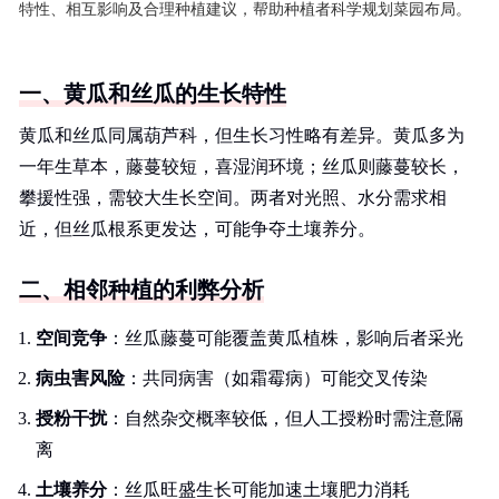
特性、相互影响及合理种植建议，帮助种植者科学规划菜园布局。
一、黄瓜和丝瓜的生长特性
黄瓜和丝瓜同属葫芦科，但生长习性略有差异。黄瓜多为
一年生草本，藤蔓较短，喜湿润环境；丝瓜则藤蔓较长，
攀援性强，需较大生长空间。两者对光照、水分需求相
近，但丝瓜根系更发达，可能争夺土壤养分。
二、相邻种植的利弊分析
空间竞争
：丝瓜藤蔓可能覆盖黄瓜植株，影响后者采光
病虫害风险
：共同病害（如霜霉病）可能交叉传染
授粉干扰
：自然杂交概率较低，但人工授粉时需注意隔
离
土壤养分
：丝瓜旺盛生长可能加速土壤肥力消耗