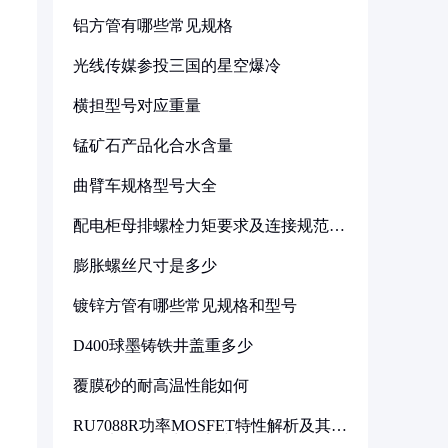
铝方管有哪些常见规格
光线传媒参投三国的星空爆冷
横担型号对应重量
锰矿石产品化合水含量
曲臂车规格型号大全
配电柜母排螺栓力矩要求及连接规范详
解
膨胀螺丝尺寸是多少
镀锌方管有哪些常见规格和型号
D400球墨铸铁井盖重多少
覆膜砂的耐高温性能如何
RU7088R功率MOSFET特性解析及其在
可调电源设计中的实践