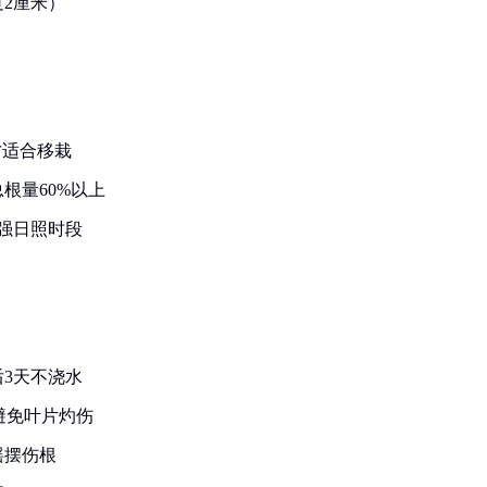
2厘米）
才适合移栽
根量60%以上
强日照时段
3天不浇水
，避免叶片灼伤
摇摆伤根