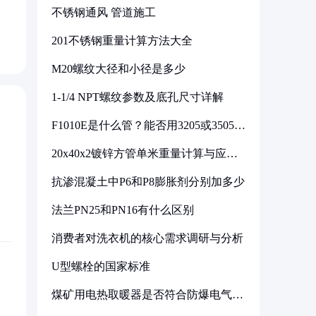
不锈钢通风 管道施工
201不锈钢重量计算方法大全
M20螺纹大径和小径是多少
1-1/4 NPT螺纹参数及底孔尺寸详解
F1010E是什么管？能否用3205或3505代
换
20x40x2镀锌方管单米重量计算与应用
分析
抗渗混凝土中P6和P8膨胀剂分别加多少
法兰PN25和PN16有什么区别
消费者对洗衣机的核心需求调研与分析
U型螺栓的国家标准
煤矿用电热取暖器是否符合防爆电气设
备标准