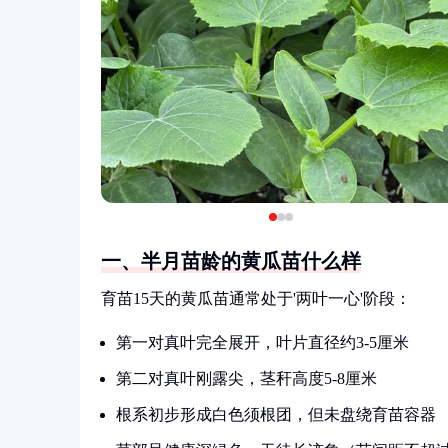
一、半月苗龄的黄瓜苗什么样
育苗15天的黄瓜苗通常处于'两叶一心'阶段：
第一对真叶完全展开，叶片直径约3-5厘米
第二对真叶刚露尖，茎秆高度5-8厘米
根系初步形成白色须根团，但未盘绕育苗容器