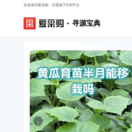
欢迎来到爱采购，百度旗下B2B平台
寻源宝典
‹
›