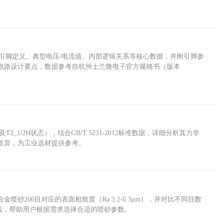
括各引脚定义、典型电压/电流值、内部逻辑关系等核心数据，并附引脚参
电路设计要点，数据参考自杭州士兰微电子官方规格书（版本
_1/2H状态），结合GB/T 5231-2012标准数据，详细分析其力学
差异，为工业选材提供参考。
砂200目对应的表面粗糙度（Ra 3.2-6.3μm），并对比不同目数
业实践，帮助用户根据需求选择合适的喷砂参数。