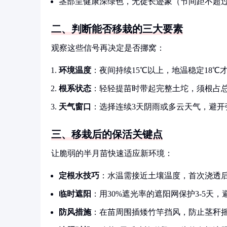
茎部呈健康深绿色，无徒长迹象（节间距不超过
二、判断能否移栽的三大要素
观察这些信号再决定是否挪窝：
环境温度
：夜间持续15℃以上，地温稳定18℃
根系状态
：轻轻提苗时带起完整土坨，须根占总
天气窗口
：选择连续3天阴雨或多云天气，避开
三、移栽后的保活关键点
让脆弱的半月苗快速适应新环境：
定根水技巧
：水温需接近土壤温度，首次浇透后
临时遮阳
：用30%遮光率的遮阳网保护3-5天
防风措施
：在苗周围插矮竹竿挡风，防止茎秆