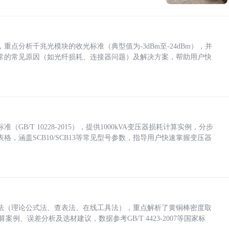
点分析千兆光模块的收光标准（典型值为-3dBm至-24dBm），并
常的常见原因（如光纤损耗、连接器问题）及解决方案，帮助用户快
/T 10228-2015），提供1000kVA变压器损耗计算实例，分步
，涵盖SCB10/SCB13等常见型号参数，指导用户快速掌握变压器
法（理论公式法、查表法、在线工具法），重点解析了黄铜棒密度取
计算案例、误差分析及选材建议，数据参考GB/T 4423-2007等国家标