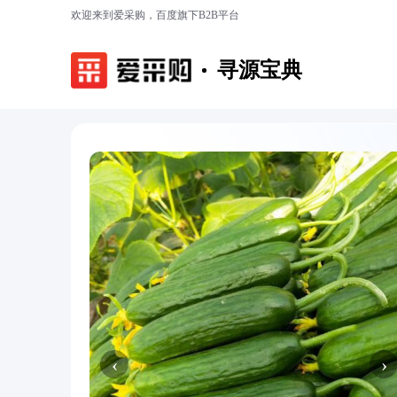
欢迎来到爱采购，百度旗下B2B平台
寻源宝典
‹
›