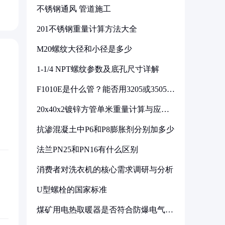
不锈钢通风 管道施工
201不锈钢重量计算方法大全
M20螺纹大径和小径是多少
1-1/4 NPT螺纹参数及底孔尺寸详解
F1010E是什么管？能否用3205或3505代
换
20x40x2镀锌方管单米重量计算与应用
分析
抗渗混凝土中P6和P8膨胀剂分别加多少
法兰PN25和PN16有什么区别
消费者对洗衣机的核心需求调研与分析
U型螺栓的国家标准
煤矿用电热取暖器是否符合防爆电气设
备标准