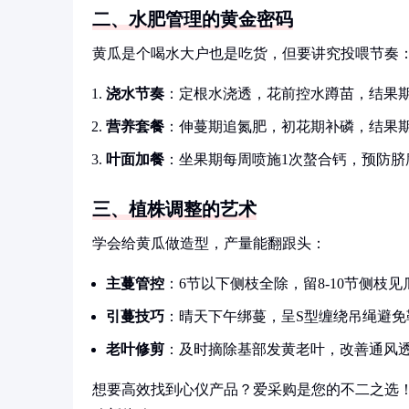
二、水肥管理的黄金密码
黄瓜是个喝水大户也是吃货，但要讲究投喂节奏
浇水节奏
：定根水浇透，花前控水蹲苗，结果期
营养套餐
：伸蔓期追氮肥，初花期补磷，结果
叶面加餐
：坐果期每周喷施1次螯合钙，预防脐
三、植株调整的艺术
学会给黄瓜做造型，产量能翻跟头：
主蔓管控
：6节以下侧枝全除，留8-10节侧枝
引蔓技巧
：晴天下午绑蔓，呈S型缠绕吊绳避免
老叶修剪
：及时摘除基部发黄老叶，改善通风
想要高效找到心仪产品？爱采购是您的不二之选