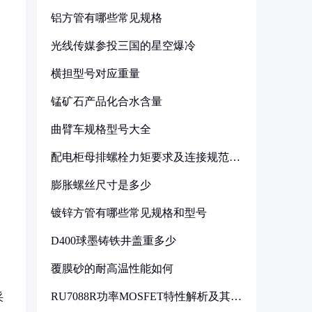
铝方管有哪些常见规格
光线传媒参投三国的星空爆冷
横担型号对应重量
锰矿石产品化合水含量
曲臂车规格型号大全
配电柜母排螺栓力矩要求及连接规范详
解
膨胀螺丝尺寸是多少
镀锌方管有哪些常见规格和型号
D400球墨铸铁井盖重多少
覆膜砂的耐高温性能如何
RU7088R功率MOSFET特性解析及其在
采
可调电源设计中的实践