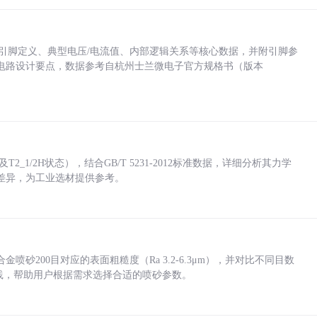
括各引脚定义、典型电压/电流值、内部逻辑关系等核心数据，并附引脚参
电路设计要点，数据参考自杭州士兰微电子官方规格书（版本
_1/2H状态），结合GB/T 5231-2012标准数据，详细分析其力学
差异，为工业选材提供参考。
砂200目对应的表面粗糙度（Ra 3.2-6.3μm），并对比不同目数
业实践，帮助用户根据需求选择合适的喷砂参数。