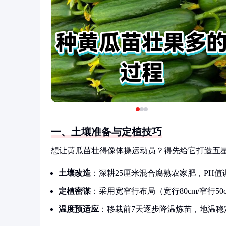
一、土壤准备与定植技巧
想让黄瓜苗壮得像体操运动员？得先给它打造五
土壤改造
：深耕25厘米混合腐熟农家肥，PH值调至
定植密谋
：采用宽窄行布局（宽行80cm/窄行50cm
温度预适应
：移栽前7天逐步降温炼苗，地温稳