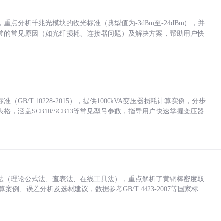
点分析千兆光模块的收光标准（典型值为-3dBm至-24dBm），并
常的常见原因（如光纤损耗、连接器问题）及解决方案，帮助用户快
/T 10228-2015），提供1000kVA变压器损耗计算实例，分步
，涵盖SCB10/SCB13等常见型号参数，指导用户快速掌握变压器
法（理论公式法、查表法、在线工具法），重点解析了黄铜棒密度取
计算案例、误差分析及选材建议，数据参考GB/T 4423-2007等国家标