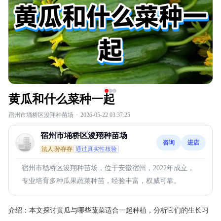
黄瓜和什么菜种一起
宿州市埇桥区浚翔种苗场
·
2026-05-22 03:37:25
宿州市埇桥区浚翔种苗场
咨询
进店
法人:孙存存
通过真实性核验
宿州市嵇桥区浚翔种苗场，位于安徽宿州，2022年成立，
专业培育多种瓜果蔬菜种苗，经验丰富，权威可靠。
介绍：
本文探讨黄瓜与哪些蔬菜适合一起种植，分析它们的生长习