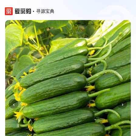
寻源宝典
‹
›