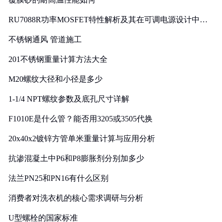
RU7088R功率MOSFET特性解析及其在可调电源设计中的
实践
不锈钢通风 管道施工
201不锈钢重量计算方法大全
M20螺纹大径和小径是多少
1-1/4 NPT螺纹参数及底孔尺寸详解
F1010E是什么管？能否用3205或3505代换
20x40x2镀锌方管单米重量计算与应用分析
抗渗混凝土中P6和P8膨胀剂分别加多少
法兰PN25和PN16有什么区别
消费者对洗衣机的核心需求调研与分析
U型螺栓的国家标准