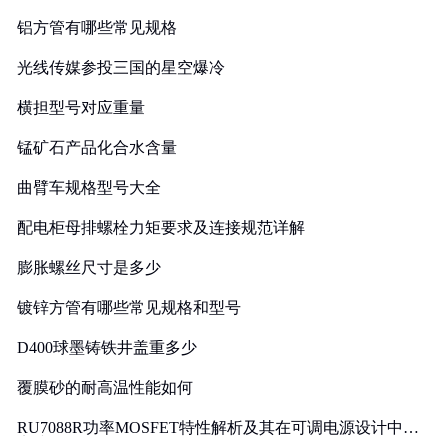
铝方管有哪些常见规格
光线传媒参投三国的星空爆冷
横担型号对应重量
锰矿石产品化合水含量
曲臂车规格型号大全
配电柜母排螺栓力矩要求及连接规范详解
膨胀螺丝尺寸是多少
镀锌方管有哪些常见规格和型号
D400球墨铸铁井盖重多少
覆膜砂的耐高温性能如何
RU7088R功率MOSFET特性解析及其在可调电源设计中的
实践