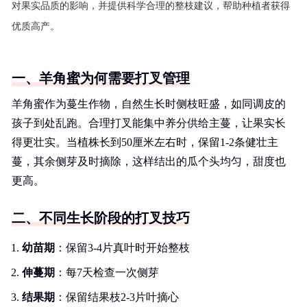
对果实品质的影响，并提供科学合理的整枝建议，帮助种植者获得
优质高产。
一、羊角蜜为何需要打叉管理
羊角蜜作为蔓生作物，自然生长时侧枝旺盛，如同调皮的
孩子到处乱跑。合理打叉能集中养分供给主蔓，让果实长
得更壮实。当植株长到50厘米左右时，保留1-2条健壮主
蔓，其余侧芽及时摘除，这样结出的瓜个头均匀，甜度也
更高。
二、不同生长阶段的打叉技巧
幼苗期
：保留3-4片真叶时开始整枝
伸蔓期
：每7天检查一次侧芽
结果期
：保留结果枝2-3片叶摘心