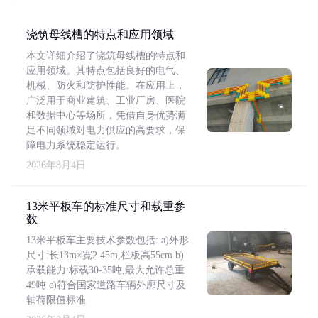
浇筑母线槽的特点和应用领域
本文详细介绍了浇筑母线槽的特点和
应用领域。其特点包括良好的电气、
机械、防火和防护性能。在应用上，
广泛用于商业建筑、工业厂房、医院
和数据中心等场所，凭借自身优势满
足不同领域对电力供应的高要求，保
障电力系统稳定运行。
2026年8月4日
13米平板车的标准尺寸和载重参
数
13米平板车主要技术参数包括: a)外形
尺寸:长13m×宽2.45m,栏板高55cm b)
承载能力:标载30-35吨,最大允许总重
49吨 c)符合国家道路车辆外廓尺寸及
轴荷限值标准