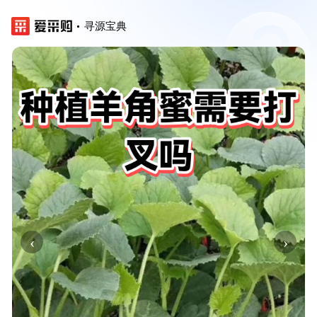
寻源宝典
‹
›