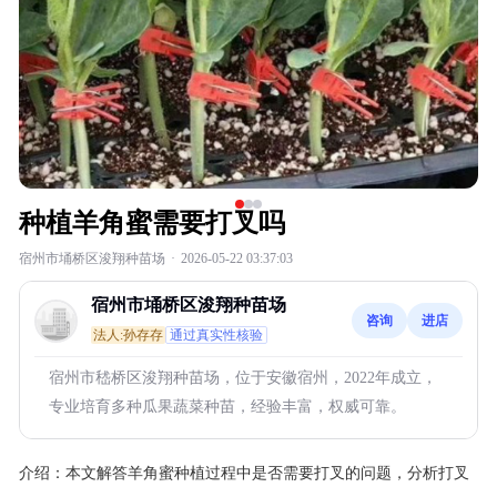
种植羊角蜜需要打叉吗
宿州市埇桥区浚翔种苗场
·
2026-05-22 03:37:03
宿州市埇桥区浚翔种苗场
咨询
进店
法人:孙存存
通过真实性核验
宿州市嵇桥区浚翔种苗场，位于安徽宿州，2022年成立，
专业培育多种瓜果蔬菜种苗，经验丰富，权威可靠。
介绍：
本文解答羊角蜜种植过程中是否需要打叉的问题，分析打叉