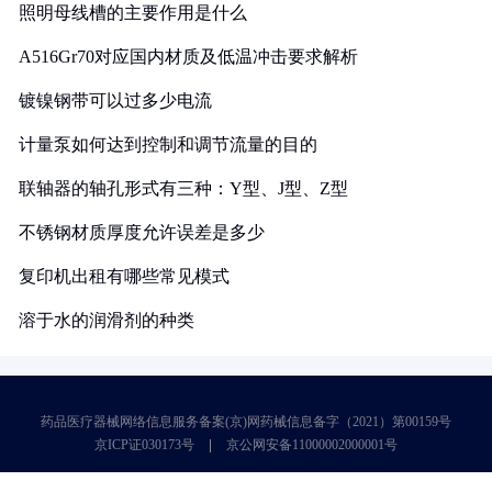
照明母线槽的主要作用是什么
A516Gr70对应国内材质及低温冲击要求解析
镀镍钢带可以过多少电流
计量泵如何达到控制和调节流量的目的
联轴器的轴孔形式有三种：Y型、J型、Z型
不锈钢材质厚度允许误差是多少
复印机出租有哪些常见模式
溶于水的润滑剂的种类
药品医疗器械网络信息服务备案(京)网药械信息备字（2021）第00159号
京ICP证030173号
京公网安备11000002000001号