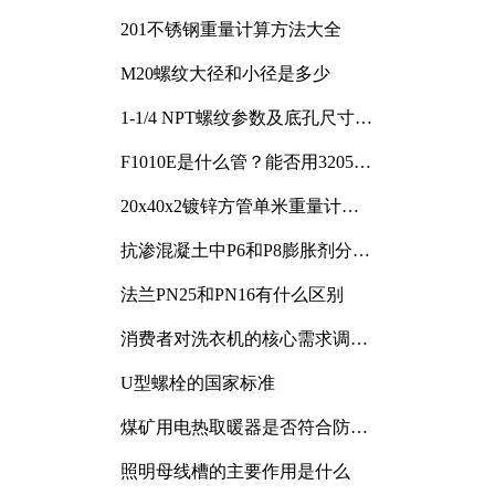
201不锈钢重量计算方法大全
M20螺纹大径和小径是多少
1-1/4 NPT螺纹参数及底孔尺寸详
解
F1010E是什么管？能否用3205或
3505代换
20x40x2镀锌方管单米重量计算
与应用分析
抗渗混凝土中P6和P8膨胀剂分别
加多少
法兰PN25和PN16有什么区别
消费者对洗衣机的核心需求调研
与分析
U型螺栓的国家标准
煤矿用电热取暖器是否符合防爆
电气设备标准
照明母线槽的主要作用是什么