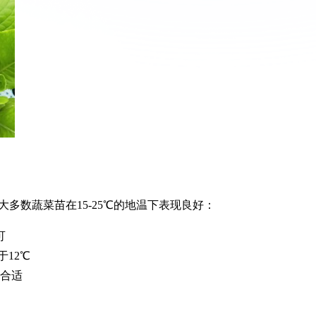
多数蔬菜苗在15-25℃的地温下表现良好：
可
12℃
较合适