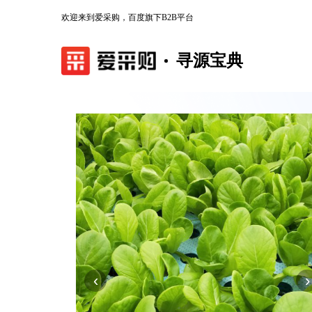
欢迎来到爱采购，百度旗下B2B平台
寻源宝典
‹
›