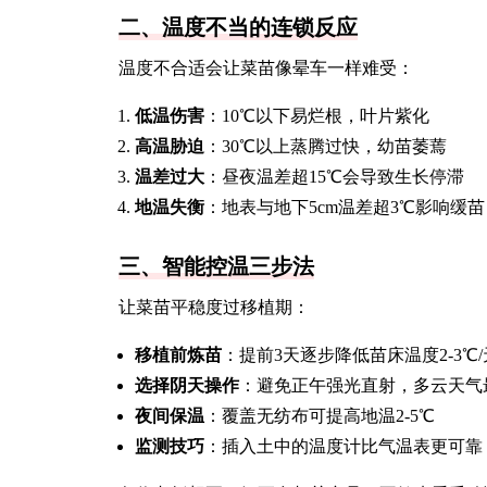
二、温度不当的连锁反应
温度不合适会让菜苗像晕车一样难受：
低温伤害
：10℃以下易烂根，叶片紫化
高温胁迫
：30℃以上蒸腾过快，幼苗萎蔫
温差过大
：昼夜温差超15℃会导致生长停滞
地温失衡
：地表与地下5cm温差超3℃影响缓苗
三、智能控温三步法
让菜苗平稳度过移植期：
移植前炼苗
：提前3天逐步降低苗床温度2-3℃/
选择阴天操作
：避免正午强光直射，多云天气
夜间保温
：覆盖无纺布可提高地温2-5℃
监测技巧
：插入土中的温度计比气温表更可靠