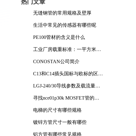
热门文章
无缝钢管的常用规格及壁厚
生活中常见的传感器有哪些呢
PE100管材的含义是什么
工业厂房载重标准：一平方米能
承受多少公斤
CONOSTAN公司简介
C13和C14插头国标与欧标的区别
及其标准解析
LGJ-240/30导线参数及载流量解
析
寻找nce01p30k MOSFET管的合
适替代型号
电梯的尺寸有哪些规格
镀锌方管尺寸一般有哪些
铝方管有哪些常见规格