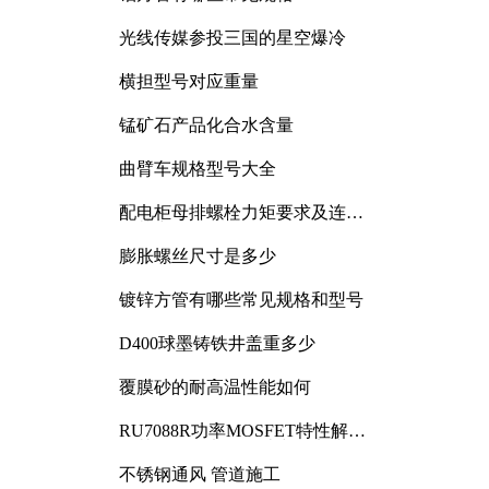
光线传媒参投三国的星空爆冷
横担型号对应重量
锰矿石产品化合水含量
曲臂车规格型号大全
配电柜母排螺栓力矩要求及连接
规范详解
膨胀螺丝尺寸是多少
镀锌方管有哪些常见规格和型号
D400球墨铸铁井盖重多少
覆膜砂的耐高温性能如何
RU7088R功率MOSFET特性解析
及其在可调电源设计中的实践
不锈钢通风 管道施工