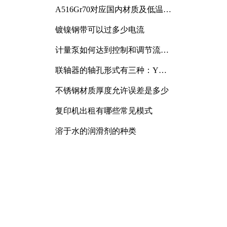
A516Gr70对应国内材质及低温冲
击要求解析
镀镍钢带可以过多少电流
计量泵如何达到控制和调节流量
的目的
联轴器的轴孔形式有三种：Y
型、J型、Z型
不锈钢材质厚度允许误差是多少
复印机出租有哪些常见模式
溶于水的润滑剂的种类