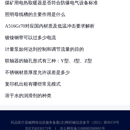
煤矿用电热取暖器是否符合防爆电气设备标准
照明母线槽的主要作用是什么
A516Gr70对应国内材质及低温冲击要求解析
镀镍钢带可以过多少电流
计量泵如何达到控制和调节流量的目的
联轴器的轴孔形式有三种：Y型、J型、Z型
不锈钢材质厚度允许误差是多少
复印机出租有哪些常见模式
溶于水的润滑剂的种类
药品医疗器械网络信息服务备案(京)网药械信息备字（2021）第00159号
京ICP证030173号
京公网安备11000002000001号