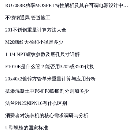
RU7088R功率MOSFET特性解析及其在可调电源设计中的
实践
不锈钢通风 管道施工
201不锈钢重量计算方法大全
M20螺纹大径和小径是多少
1-1/4 NPT螺纹参数及底孔尺寸详解
F1010E是什么管？能否用3205或3505代换
20x40x2镀锌方管单米重量计算与应用分析
抗渗混凝土中P6和P8膨胀剂分别加多少
法兰PN25和PN16有什么区别
消费者对洗衣机的核心需求调研与分析
U型螺栓的国家标准