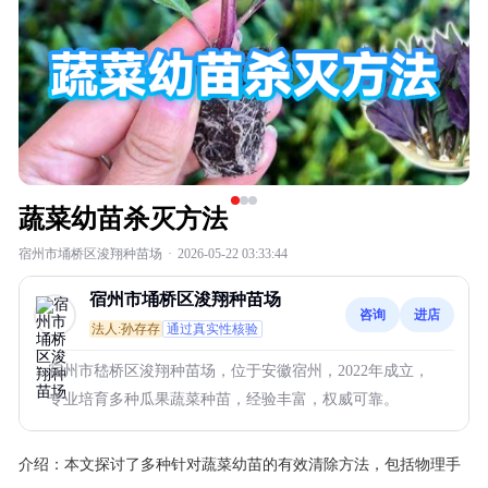
蔬菜幼苗杀灭方法
宿州市埇桥区浚翔种苗场
·
2026-05-22 03:33:44
宿州市埇桥区浚翔种苗场
咨询
进店
法人:孙存存
通过真实性核验
宿州市嵇桥区浚翔种苗场，位于安徽宿州，2022年成立，
专业培育多种瓜果蔬菜种苗，经验丰富，权威可靠。
介绍：
本文探讨了多种针对蔬菜幼苗的有效清除方法，包括物理手