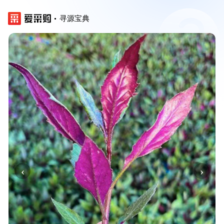
寻源宝典
‹
›