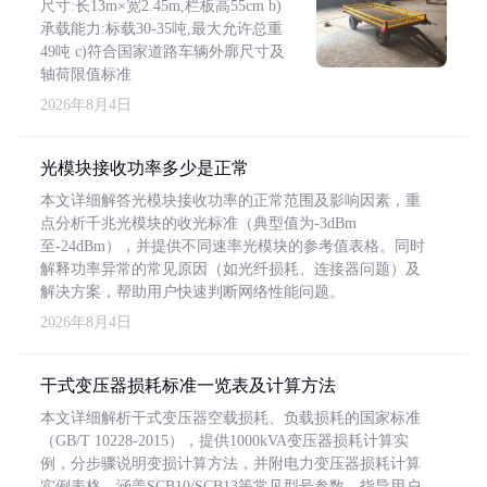
尺寸:长13m×宽2.45m,栏板高55cm b)
承载能力:标载30-35吨,最大允许总重
49吨 c)符合国家道路车辆外廓尺寸及
轴荷限值标准
2026年8月4日
光模块接收功率多少是正常
本文详细解答光模块接收功率的正常范围及影响因素，重
点分析千兆光模块的收光标准（典型值为-3dBm
至-24dBm），并提供不同速率光模块的参考值表格。同时
解释功率异常的常见原因（如光纤损耗、连接器问题）及
解决方案，帮助用户快速判断网络性能问题。
2026年8月4日
干式变压器损耗标准一览表及计算方法
本文详细解析干式变压器空载损耗、负载损耗的国家标准
（GB/T 10228-2015），提供1000kVA变压器损耗计算实
例，分步骤说明变损计算方法，并附电力变压器损耗计算
实例表格，涵盖SCB10/SCB13等常见型号参数，指导用户