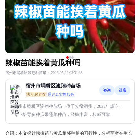
辣椒苗能挨着黄瓜种吗
宿州市埇桥区浚翔种苗场
·
2026-05-22 03:31:38
宿州市埇桥区浚翔种苗场
咨询
进店
法人:孙存存
通过真实性核验
宿州市嵇桥区浚翔种苗场，位于安徽宿州，2022年成立，
专业培育多种瓜果蔬菜种苗，经验丰富，权威可靠。
介绍：
本文探讨辣椒苗与黄瓜相邻种植的可行性，分析两者在生长