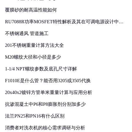
覆膜砂的耐高温性能如何
RU7088R功率MOSFET特性解析及其在可调电源设计中的
实践
不锈钢通风 管道施工
201不锈钢重量计算方法大全
M20螺纹大径和小径是多少
1-1/4 NPT螺纹参数及底孔尺寸详解
F1010E是什么管？能否用3205或3505代换
20x40x2镀锌方管单米重量计算与应用分析
抗渗混凝土中P6和P8膨胀剂分别加多少
法兰PN25和PN16有什么区别
消费者对洗衣机的核心需求调研与分析