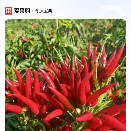
寻源宝典
‹
›