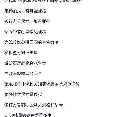
寻找nce01p30k MOSFET管的合适替代型号
电梯的尺寸有哪些规格
镀锌方管尺寸一般有哪些
铝方管有哪些常见规格
光线传媒参投三国的星空爆冷
横担型号对应重量
锰矿石产品化合水含量
曲臂车规格型号大全
配电柜母排螺栓力矩要求及连接规范详解
膨胀螺丝尺寸是多少
镀锌方管有哪些常见规格和型号
D400球墨铸铁井盖重多少