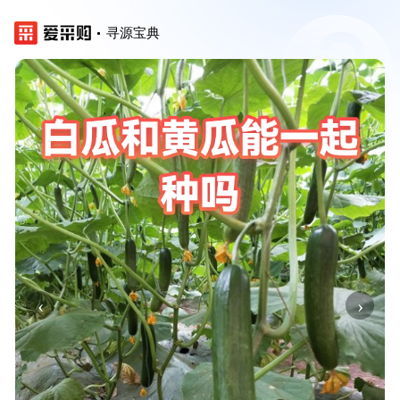
寻源宝典
‹
›