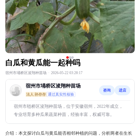
白瓜和黄瓜能一起种吗
宿州市埇桥区浚翔种苗场
·
2026-05-22 03:28:17
宿州市埇桥区浚翔种苗场
咨询
进店
法人:孙存存
通过真实性核验
宿州市嵇桥区浚翔种苗场，位于安徽宿州，2022年成立，
专业培育多种瓜果蔬菜种苗，经验丰富，权威可靠。
介绍：
本文探讨白瓜与黄瓜能否相邻种植的问题，分析两者在生长