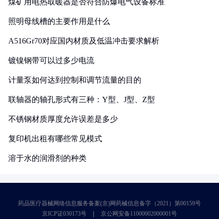
煤矿用电热取暖器是否符合防爆电气设备标准
照明母线槽的主要作用是什么
A516Gr70对应国内材质及低温冲击要求解析
镀镍钢带可以过多少电流
计量泵如何达到控制和调节流量的目的
联轴器的轴孔形式有三种：Y型、J型、Z型
不锈钢材质厚度允许误差是多少
复印机出租有哪些常见模式
溶于水的润滑剂的种类
药品医疗器械网络信息服务备案(京)网药械信息备字（2021）第00159号
京ICP证030173号
京公网安备11000002000001号