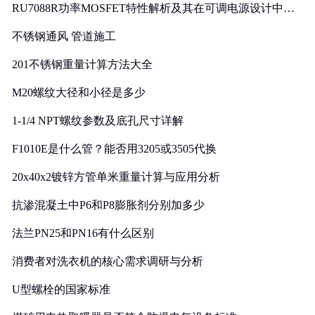
RU7088R功率MOSFET特性解析及其在可调电源设计中的
实践
不锈钢通风 管道施工
201不锈钢重量计算方法大全
M20螺纹大径和小径是多少
1-1/4 NPT螺纹参数及底孔尺寸详解
F1010E是什么管？能否用3205或3505代换
20x40x2镀锌方管单米重量计算与应用分析
抗渗混凝土中P6和P8膨胀剂分别加多少
法兰PN25和PN16有什么区别
消费者对洗衣机的核心需求调研与分析
U型螺栓的国家标准