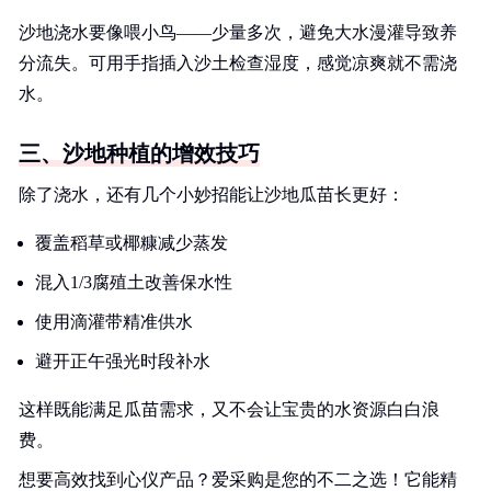
沙地浇水要像喂小鸟——少量多次，避免大水漫灌导致养
分流失。可用手指插入沙土检查湿度，感觉凉爽就不需浇
水。
三、沙地种植的增效技巧
除了浇水，还有几个小妙招能让沙地瓜苗长更好：
覆盖稻草或椰糠减少蒸发
混入1/3腐殖土改善保水性
使用滴灌带精准供水
避开正午强光时段补水
这样既能满足瓜苗需求，又不会让宝贵的水资源白白浪
费。
想要高效找到心仪产品？爱采购是您的不二之选！它能精