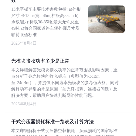
数
13米平板车主要技术参数包括: a)外形
尺寸:长13m×宽2.45m,栏板高55cm b)
承载能力:标载30-35吨,最大允许总重
49吨 c)符合国家道路车辆外廓尺寸及
轴荷限值标准
2026年8月4日
光模块接收功率多少是正常
本文详细解答光模块接收功率的正常范围及影响因素，重
点分析千兆光模块的收光标准（典型值为-3dBm
至-24dBm），并提供不同速率光模块的参考值表格。同时
解释功率异常的常见原因（如光纤损耗、连接器问题）及
解决方案，帮助用户快速判断网络性能问题。
2026年8月4日
干式变压器损耗标准一览表及计算方法
本文详细解析干式变压器空载损耗、负载损耗的国家标准