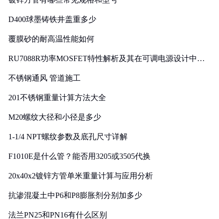
D400球墨铸铁井盖重多少
覆膜砂的耐高温性能如何
RU7088R功率MOSFET特性解析及其在可调电源设计中的
实践
不锈钢通风 管道施工
201不锈钢重量计算方法大全
M20螺纹大径和小径是多少
1-1/4 NPT螺纹参数及底孔尺寸详解
F1010E是什么管？能否用3205或3505代换
20x40x2镀锌方管单米重量计算与应用分析
抗渗混凝土中P6和P8膨胀剂分别加多少
法兰PN25和PN16有什么区别