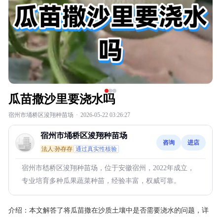
瓜苗撒沙里要浇水吗
宿州市埇桥区浚翔种苗场
·
2026-05-22 03:26:27
宿州市埇桥区浚翔种苗场
咨询
进店
法人:孙存存
通过真实性核验
宿州市嵇桥区浚翔种苗场，位于安徽宿州，2022年成立，
专业培育多种瓜果蔬菜种苗，经验丰富，权威可靠。
介绍：
本文解答了将瓜苗撒在沙质土壤中是否需要浇水的问题，详