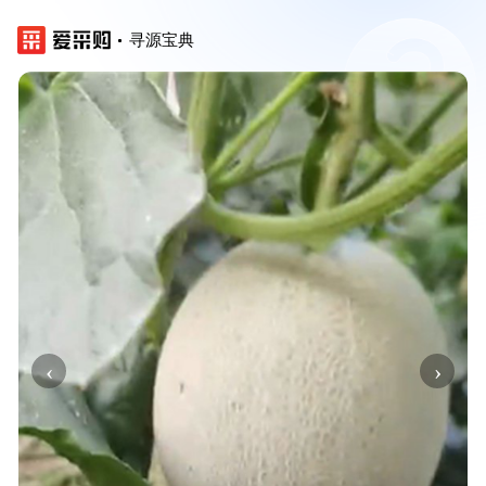
寻源宝典
‹
›