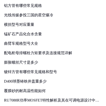
铝方管有哪些常见规格
光线传媒参投三国的星空爆冷
横担型号对应重量
锰矿石产品化合水含量
曲臂车规格型号大全
配电柜母排螺栓力矩要求及连接规范详解
膨胀螺丝尺寸是多少
镀锌方管有哪些常见规格和型号
D400球墨铸铁井盖重多少
覆膜砂的耐高温性能如何
RU7088R功率MOSFET特性解析及其在可调电源设计中的
实践