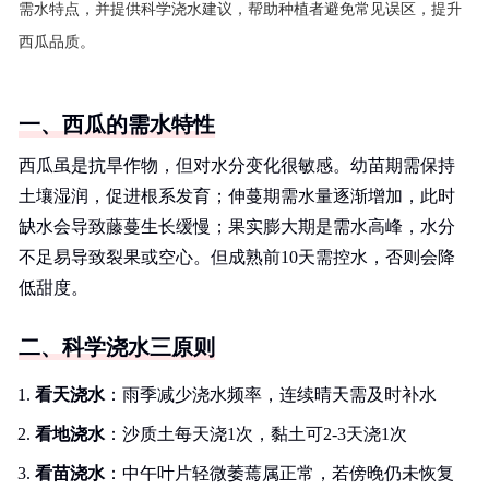
需水特点，并提供科学浇水建议，帮助种植者避免常见误区，提升
西瓜品质。
一、西瓜的需水特性
西瓜虽是抗旱作物，但对水分变化很敏感。幼苗期需保持
土壤湿润，促进根系发育；伸蔓期需水量逐渐增加，此时
缺水会导致藤蔓生长缓慢；果实膨大期是需水高峰，水分
不足易导致裂果或空心。但成熟前10天需控水，否则会降
低甜度。
二、科学浇水三原则
看天浇水
：雨季减少浇水频率，连续晴天需及时补水
看地浇水
：沙质土每天浇1次，黏土可2-3天浇1次
看苗浇水
：中午叶片轻微萎蔫属正常，若傍晚仍未恢复