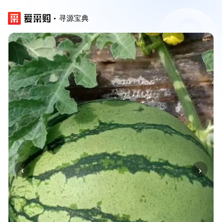
寻源宝典
‹
›