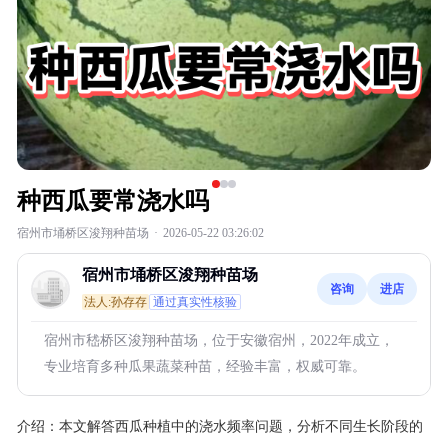
种西瓜要常浇水吗
宿州市埇桥区浚翔种苗场
·
2026-05-22 03:26:02
宿州市埇桥区浚翔种苗场
咨询
进店
法人:孙存存
通过真实性核验
宿州市嵇桥区浚翔种苗场，位于安徽宿州，2022年成立，
专业培育多种瓜果蔬菜种苗，经验丰富，权威可靠。
介绍：
本文解答西瓜种植中的浇水频率问题，分析不同生长阶段的