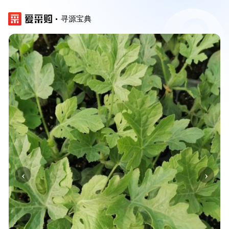
寻源宝典
‹
›