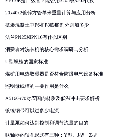
F1010E是什么管？能否用3205或3505代换
20x40x2镀锌方管单米重量计算与应用分析
抗渗混凝土中P6和P8膨胀剂分别加多少
法兰PN25和PN16有什么区别
消费者对洗衣机的核心需求调研与分析
U型螺栓的国家标准
煤矿用电热取暖器是否符合防爆电气设备标准
照明母线槽的主要作用是什么
A516Gr70对应国内材质及低温冲击要求解析
镀镍钢带可以过多少电流
计量泵如何达到控制和调节流量的目的
联轴器的轴孔形式有三种：Y型、J型、Z型