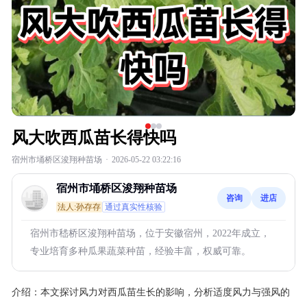
风大吹西瓜苗长得快吗
宿州市埇桥区浚翔种苗场
·
2026-05-22 03:22:16
宿州市埇桥区浚翔种苗场
咨询
进店
法人:孙存存
通过真实性核验
宿州市嵇桥区浚翔种苗场，位于安徽宿州，2022年成立，
专业培育多种瓜果蔬菜种苗，经验丰富，权威可靠。
介绍：
本文探讨风力对西瓜苗生长的影响，分析适度风力与强风的