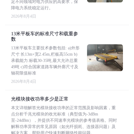
足不同领域对电力供应的高要求，保
障电力系统稳定运行。
2026年8月4日
13米平板车的标准尺寸和载重参
数
13米平板车主要技术参数包括: a)外形
尺寸:长13m×宽2.45m,栏板高55cm b)
承载能力:标载30-35吨,最大允许总重
49吨 c)符合国家道路车辆外廓尺寸及
轴荷限值标准
2026年8月4日
光模块接收功率多少是正常
本文详细解答光模块接收功率的正常范围及影响因素，重
点分析千兆光模块的收光标准（典型值为-3dBm
至-24dBm），并提供不同速率光模块的参考值表格。同时
解释功率异常的常见原因（如光纤损耗、连接器问题）及
解决方案，帮助用户快速判断网络性能问题。