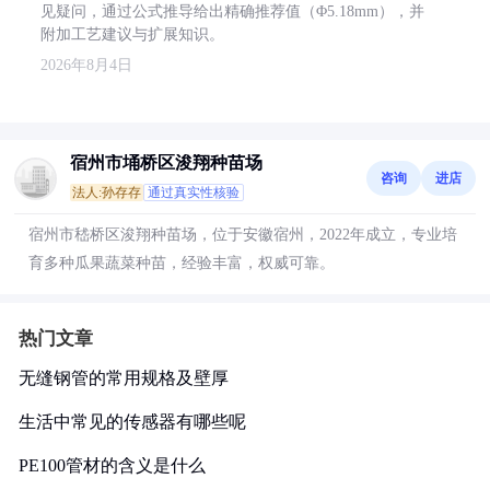
见疑问，通过公式推导给出精确推荐值（Φ5.18mm），并
附加工艺建议与扩展知识。
2026年8月4日
宿州市埇桥区浚翔种苗场
咨询
进店
法人:孙存存
通过真实性核验
宿州市嵇桥区浚翔种苗场，位于安徽宿州，2022年成立，专业培
育多种瓜果蔬菜种苗，经验丰富，权威可靠。
热门文章
无缝钢管的常用规格及壁厚
生活中常见的传感器有哪些呢
PE100管材的含义是什么