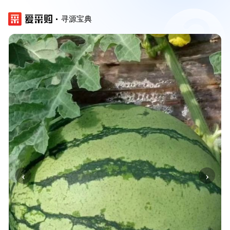
寻源宝典
‹
›