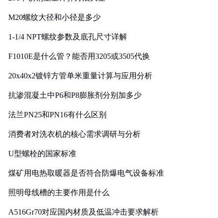
M20螺纹大径和小径是多少
1-1/4 NPT螺纹参数及底孔尺寸详解
F1010E是什么管？能否用3205或3505代换
20x40x2镀锌方管单米重量计算与应用分析
抗渗混凝土中P6和P8膨胀剂分别加多少
法兰PN25和PN16有什么区别
消费者对洗衣机的核心需求调研与分析
U型螺栓的国家标准
煤矿用电热取暖器是否符合防爆电气设备标准
照明母线槽的主要作用是什么
A516Gr70对应国内材质及低温冲击要求解析