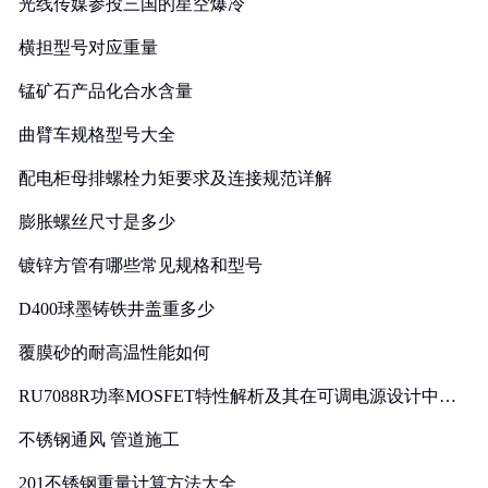
光线传媒参投三国的星空爆冷
横担型号对应重量
锰矿石产品化合水含量
曲臂车规格型号大全
配电柜母排螺栓力矩要求及连接规范详解
膨胀螺丝尺寸是多少
镀锌方管有哪些常见规格和型号
D400球墨铸铁井盖重多少
覆膜砂的耐高温性能如何
RU7088R功率MOSFET特性解析及其在可调电源设计中的
实践
不锈钢通风 管道施工
201不锈钢重量计算方法大全