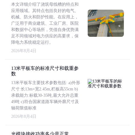
本文详细介绍了浇筑母线槽的特点和
应用领域。其特点包括良好的电气、
机械、防火和防护性能。在应用上，
广泛用于商业建筑、工业厂房、医院
和数据中心等场所，凭借自身优势满
足不同领域对电力供应的高要求，保
障电力系统稳定运行。
2026年8月4日
13米平板车的标准尺寸和载重参
数
13米平板车主要技术参数包括: a)外形
尺寸:长13m×宽2.45m,栏板高55cm b)
承载能力:标载30-35吨,最大允许总重
49吨 c)符合国家道路车辆外廓尺寸及
轴荷限值标准
2026年8月4日
光模块接收功率多少是正常