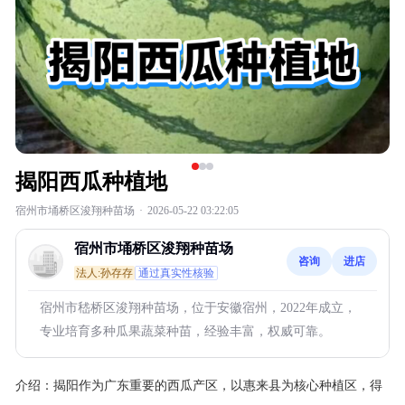
揭阳西瓜种植地
宿州市埇桥区浚翔种苗场
·
2026-05-22 03:22:05
宿州市埇桥区浚翔种苗场
咨询
进店
法人:孙存存
通过真实性核验
宿州市嵇桥区浚翔种苗场，位于安徽宿州，2022年成立，
专业培育多种瓜果蔬菜种苗，经验丰富，权威可靠。
介绍：
揭阳作为广东重要的西瓜产区，以惠来县为核心种植区，得