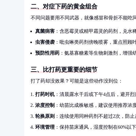
二、对症下药的黄金组合
不同问题要用不同武器，就像感冒和骨折不能吃
真菌病害
：含恶霉灵或精甲霜灵的药剂，兑水
虫害侵袭
：吡虫啉类药剂傍晚喷雾，重点照顾
预防性用药
：氨基寡糖素等生物刺激剂，增强
三、比打药更重要的细节
打了药却没效果？可能是这些动作没到位：
打药时机
：清晨露水干后或下午4点后，避开烈
浓度控制
：幼苗比成株敏感，建议使用推荐浓度
轮换原则
：连续使用同种药剂不超过2次，防止
环境管理
：保持苗床通风，湿度控制在60%以