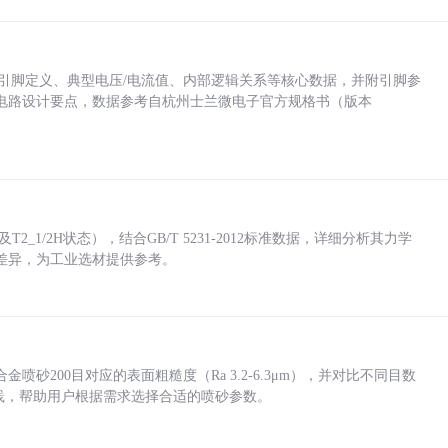
括各引脚定义、典型电压/电流值、内部逻辑关系等核心数据，并附引脚参
电路设计要点，数据参考自杭州士兰微电子官方规格书（版本
_1/2H状态），结合GB/T 5231-2012标准数据，详细分析其力学
差异，为工业选材提供参考。
砂200目对应的表面粗糙度（Ra 3.2-6.3μm），并对比不同目数
业实践，帮助用户根据需求选择合适的喷砂参数。