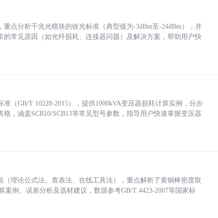
点分析千兆光模块的收光标准（典型值为-3dBm至-24dBm），并
常的常见原因（如光纤损耗、连接器问题）及解决方案，帮助用户快
/T 10228-2015），提供1000kVA变压器损耗计算实例，分步
，涵盖SCB10/SCB13等常见型号参数，指导用户快速掌握变压器
法（理论公式法、查表法、在线工具法），重点解析了黄铜棒密度取
计算案例、误差分析及选材建议，数据参考GB/T 4423-2007等国家标