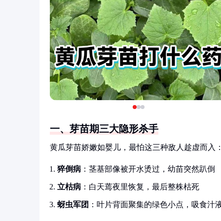
一、芽苗期三大隐形杀手
黄瓜芽苗娇嫩如婴儿，最怕这三种敌人趁虚而入
猝倒病
：茎基部像被开水烫过，幼苗突然趴倒
立枯病
：白天蔫夜里恢复，最后整株枯死
蚜虫军团
：叶片背面聚集的绿色小点，吸食汁