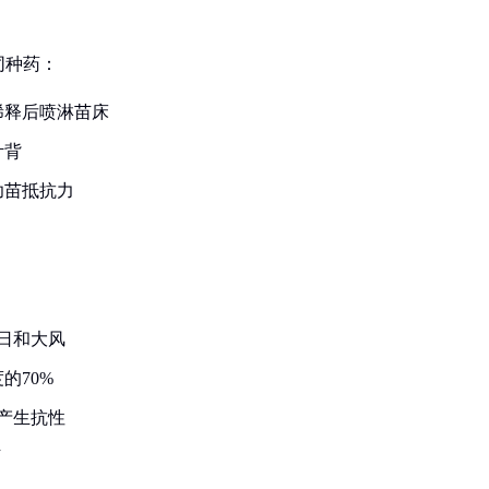
同种药：
稀释后喷淋苗床
叶背
幼苗抵抗力
日和大风
的70%
产生抗性
下