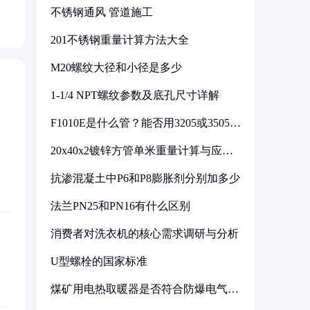
不锈钢通风 管道施工
201不锈钢重量计算方法大全
M20螺纹大径和小径是多少
1-1/4 NPT螺纹参数及底孔尺寸详解
F1010E是什么管？能否用3205或3505代
换
20x40x2镀锌方管单米重量计算与应用
分析
抗渗混凝土中P6和P8膨胀剂分别加多少
法兰PN25和PN16有什么区别
消费者对洗衣机的核心需求调研与分析
U型螺栓的国家标准
煤矿用电热取暖器是否符合防爆电气设
备标准