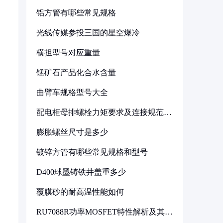
铝方管有哪些常见规格
光线传媒参投三国的星空爆冷
横担型号对应重量
锰矿石产品化合水含量
曲臂车规格型号大全
配电柜母排螺栓力矩要求及连接规范详
解
膨胀螺丝尺寸是多少
镀锌方管有哪些常见规格和型号
D400球墨铸铁井盖重多少
覆膜砂的耐高温性能如何
RU7088R功率MOSFET特性解析及其在
可调电源设计中的实践