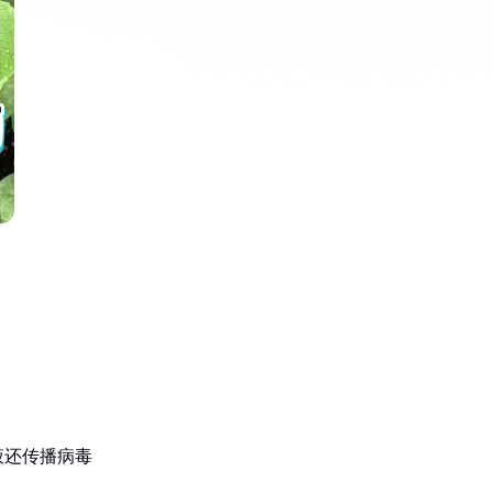
：
液还传播病毒