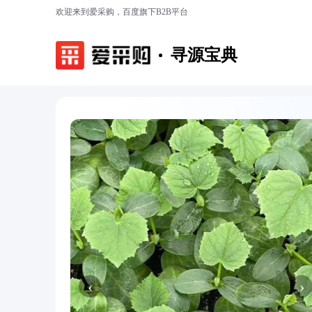
欢迎来到爱采购，百度旗下B2B平台
寻源宝典
‹
›