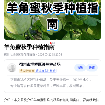
羊角蜜秋季种植指南
宿州市埇桥区浚翔种苗场
·
2026-05-22 03:20:54
宿州市埇桥区浚翔种苗场
咨询
进店
法人:孙存存
通过真实性核验
宿州市嵇桥区浚翔种苗场，位于安徽宿州，2022年成立，
专业培育多种瓜果蔬菜种苗，经验丰富，权威可靠。
介绍：
本文系统介绍羊角蜜甜瓜的秋季种植时间窗口、育苗移栽技