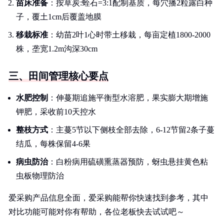
苗床准备
：按草炭:蛭石=3:1配制基质，每穴播2粒露白种
子，覆土1cm后覆盖地膜
移栽标准
：幼苗2叶1心时带土移栽，每亩定植1800-2000
株，垄宽1.2m沟深30cm
三、田间管理核心要点
水肥控制
：伸蔓期追施平衡型水溶肥，果实膨大期增施
钾肥，采收前10天控水
整枝方式
：主蔓5节以下侧枝全部去除，6-12节留2条子蔓
结瓜，每株保留4-6果
病虫防治
：白粉病用硫磺熏蒸器预防，蚜虫悬挂黄色粘
虫板物理防治
爱采购产品信息全面，爱采购能帮你快速找到参考，其中
对比功能可能对你有帮助，各位老板快去试试吧～