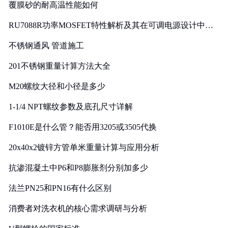
覆膜砂的耐高温性能如何
RU7088R功率MOSFET特性解析及其在可调电源设计中的
实践
不锈钢通风 管道施工
201不锈钢重量计算方法大全
M20螺纹大径和小径是多少
1-1/4 NPT螺纹参数及底孔尺寸详解
F1010E是什么管？能否用3205或3505代换
20x40x2镀锌方管单米重量计算与应用分析
抗渗混凝土中P6和P8膨胀剂分别加多少
法兰PN25和PN16有什么区别
消费者对洗衣机的核心需求调研与分析