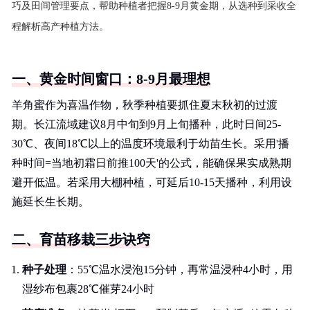
巧及田间管理要点，帮助种植者把握8-9月黄金期，从选种到采收全
程解析高产种植方法。
一、黄金时间窗口：8-9月最理想
羊角蜜作为喜温作物，秋季种植要抓住夏末秋初的过渡
期。长江流域建议8月中旬到9月上旬播种，此时日间25-
30℃、夜间18℃以上的温度环境最利于幼苗生长。采用'播
种时间=当地初霜日前推100天'的公式，能确保果实成熟期
避开低温。若采用大棚种植，可延后10-15天播种，利用设
施延长生长期。
二、育苗移栽三步诀窍
种子处理
：55℃温水浸泡15分钟，再常温浸种4小时，用
湿纱布包裹28℃催芽24小时