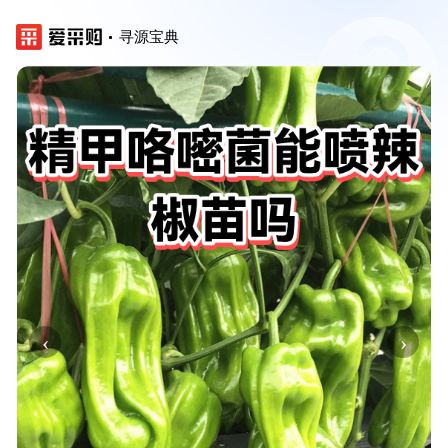
寻源宝典
‹
›