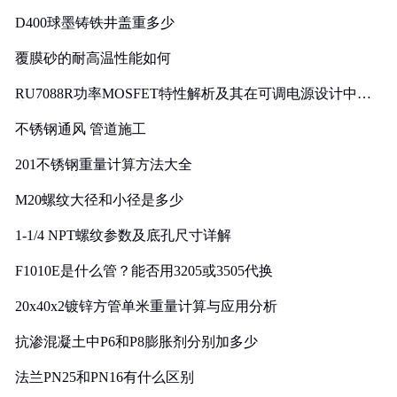
D400球墨铸铁井盖重多少
覆膜砂的耐高温性能如何
RU7088R功率MOSFET特性解析及其在可调电源设计中的
实践
不锈钢通风 管道施工
201不锈钢重量计算方法大全
M20螺纹大径和小径是多少
1-1/4 NPT螺纹参数及底孔尺寸详解
F1010E是什么管？能否用3205或3505代换
20x40x2镀锌方管单米重量计算与应用分析
抗渗混凝土中P6和P8膨胀剂分别加多少
法兰PN25和PN16有什么区别