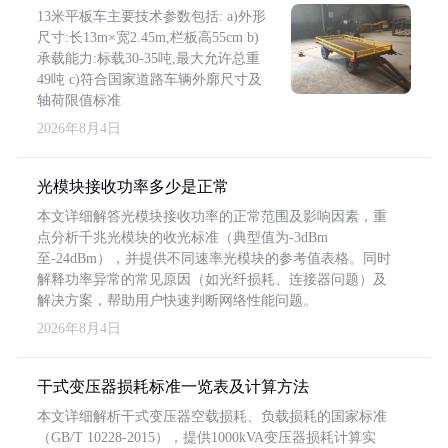
13米平板车主要技术参数包括: a)外形
尺寸:长13m×宽2.45m,栏板高55cm b)
承载能力:标载30-35吨,最大允许总重
49吨 c)符合国家道路车辆外廓尺寸及
轴荷限值标准
2026年8月4日
光模块接收功率多少是正常
本文详细解答光模块接收功率的正常范围及影响因素，重
点分析千兆光模块的收光标准（典型值为-3dBm
至-24dBm），并提供不同速率光模块的参考值表格。同时
解释功率异常的常见原因（如光纤损耗、连接器问题）及
解决方案，帮助用户快速判断网络性能问题。
2026年8月4日
干式变压器损耗标准一览表及计算方法
本文详细解析干式变压器空载损耗、负载损耗的国家标准
（GB/T 10228-2015），提供1000kVA变压器损耗计算实