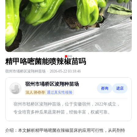
精甲咯嘧菌能喷辣椒苗吗
宿州市埇桥区浚翔种苗场
·
2026-05-22 03:18:46
宿州市埇桥区浚翔种苗场
咨询
进店
法人:孙存存
通过真实性核验
宿州市嵇桥区浚翔种苗场，位于安徽宿州，2022年成立，
专业培育多种瓜果蔬菜种苗，经验丰富，权威可靠。
介绍：
本文解析精甲咯嘧菌在辣椒苗床的应用可行性，从药剂特