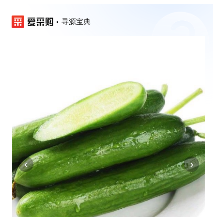
寻源宝典
‹
›