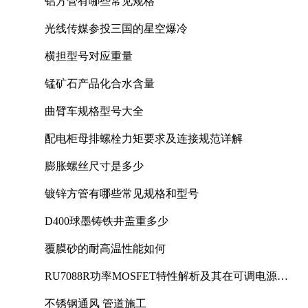
铝方管有哪些常见规格
光线传媒参投三国的星空爆冷
横担型号对应重量
锰矿石产品化合水含量
曲臂车规格型号大全
配电柜母排螺栓力矩要求及连接规范详解
膨胀螺丝尺寸是多少
镀锌方管有哪些常见规格和型号
D400球墨铸铁井盖重多少
覆膜砂的耐高温性能如何
RU7088R功率MOSFET特性解析及其在可调电源设
计中的实践
不锈钢通风 管道施工