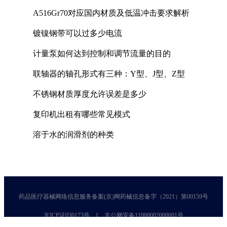
A516Gr70对应国内材质及低温冲击要求解析
镀镍钢带可以过多少电流
计量泵如何达到控制和调节流量的目的
联轴器的轴孔形式有三种：Y型、J型、Z型
不锈钢材质厚度允许误差是多少
复印机出租有哪些常见模式
溶于水的润滑剂的种类
药品医疗器械网络信息服务备案(京)网药械信息备字（2021）第00159号
京ICP证030173号
京公网安备11000002000001号