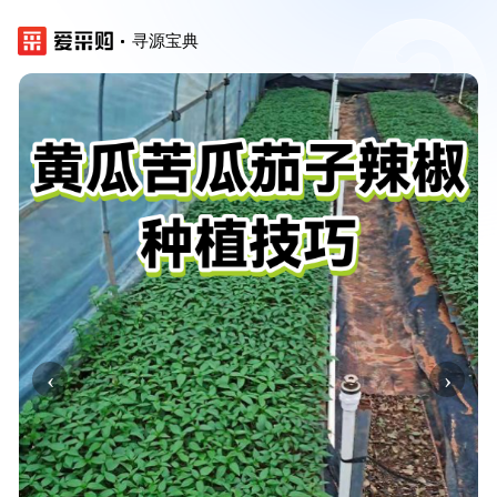
寻源宝典
‹
›