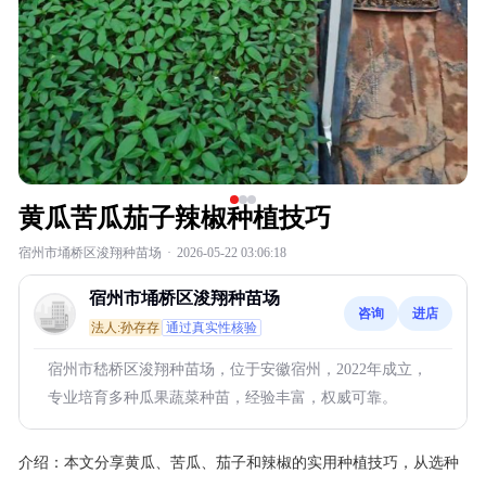
黄瓜苦瓜茄子辣椒种植技巧
宿州市埇桥区浚翔种苗场
·
2026-05-22 03:06:18
宿州市埇桥区浚翔种苗场
咨询
进店
法人:孙存存
通过真实性核验
宿州市嵇桥区浚翔种苗场，位于安徽宿州，2022年成立，
专业培育多种瓜果蔬菜种苗，经验丰富，权威可靠。
介绍：
本文分享黄瓜、苦瓜、茄子和辣椒的实用种植技巧，从选种