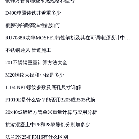
镀锌方管有哪些常见规格和型号
D400球墨铸铁井盖重多少
覆膜砂的耐高温性能如何
RU7088R功率MOSFET特性解析及其在可调电源设计中的
实践
不锈钢通风 管道施工
201不锈钢重量计算方法大全
M20螺纹大径和小径是多少
1-1/4 NPT螺纹参数及底孔尺寸详解
F1010E是什么管？能否用3205或3505代换
20x40x2镀锌方管单米重量计算与应用分析
抗渗混凝土中P6和P8膨胀剂分别加多少
法兰PN25和PN16有什么区别