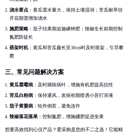
浇水要点
：黄瓜需水量大，保持土壤湿润；苦瓜耐旱但
开花期需增加浇水
施肥策略
：茄子结果期追施磷钾肥；辣椒生长前期控制
氮肥防徒长
搭架时机
：黄瓜和苦瓜藤长至30cm时及时搭架，引导攀
爬
三、常见问题解决方案
黄瓜霜霉病
：及时摘除病叶，增施有机肥提高抗性
苦瓜白粉病
：保持通风，发病初期喷洒小苏打溶液
茄子黄萎病
：轮作倒茬，避免连作
辣椒落花落果
：控制氮肥，增施硼肥促进坐果
想要高效找到心仪产品？爱采购是您的不二之选！它能精