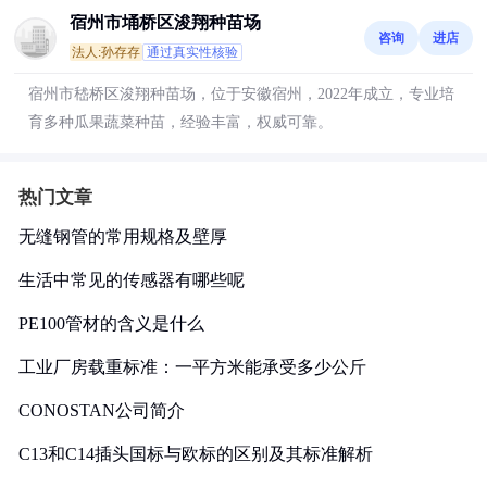
宿州市埇桥区浚翔种苗场
咨询
进店
法人:孙存存
通过真实性核验
宿州市嵇桥区浚翔种苗场，位于安徽宿州，2022年成立，专业培
育多种瓜果蔬菜种苗，经验丰富，权威可靠。
热门文章
无缝钢管的常用规格及壁厚
生活中常见的传感器有哪些呢
PE100管材的含义是什么
工业厂房载重标准：一平方米能承受多少公斤
CONOSTAN公司简介
C13和C14插头国标与欧标的区别及其标准解析