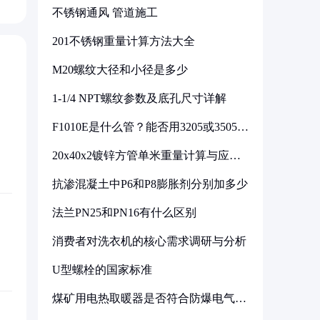
不锈钢通风 管道施工
201不锈钢重量计算方法大全
M20螺纹大径和小径是多少
1-1/4 NPT螺纹参数及底孔尺寸详解
F1010E是什么管？能否用3205或3505代
换
20x40x2镀锌方管单米重量计算与应用
分析
抗渗混凝土中P6和P8膨胀剂分别加多少
法兰PN25和PN16有什么区别
消费者对洗衣机的核心需求调研与分析
U型螺栓的国家标准
煤矿用电热取暖器是否符合防爆电气设
备标准