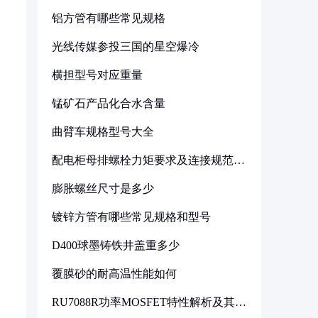
铝方管有哪些常见规格
光线传媒参投三国的星空爆冷
横担型号对应重量
锰矿石产品化合水含量
曲臂车规格型号大全
配电柜母排螺栓力矩要求及连接规范详
解
膨胀螺丝尺寸是多少
镀锌方管有哪些常见规格和型号
D400球墨铸铁井盖重多少
覆膜砂的耐高温性能如何
RU7088R功率MOSFET特性解析及其在
可调电源设计中的实践