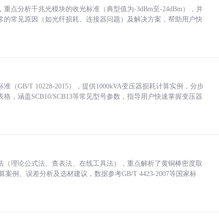
点分析千兆光模块的收光标准（典型值为-3dBm至-24dBm），并
常的常见原因（如光纤损耗、连接器问题）及解决方案，帮助用户快
/T 10228-2015），提供1000kVA变压器损耗计算实例，分步
，涵盖SCB10/SCB13等常见型号参数，指导用户快速掌握变压器
法（理论公式法、查表法、在线工具法），重点解析了黄铜棒密度取
计算案例、误差分析及选材建议，数据参考GB/T 4423-2007等国家标