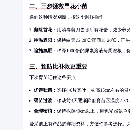
二、三步拯救早花小苗
遇到这种情况别慌，按这个顺序操作：
剪除首花
：用消毒剪刀去除所有花蕾，减少养
控温遮阳
：保持白天25-28℃/夜间18-20℃，正
追施氮肥
：稀释1000倍的尿素溶液每周灌根，
三、预防比补救更重要
下次育苗记住这些要点：
优选壮苗
：选择4-6片真叶、株高15cm左右的
缓苗过渡
：移栽前3天逐渐降低育苗区温度2-3℃
合理密植
：保持株距40cm以上，避免光照竞争
爱采购上有产品的详细资料，方便你参考选择。