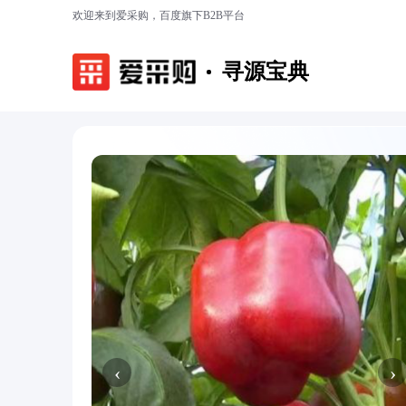
欢迎来到爱采购，百度旗下B2B平台
寻源宝典
‹
›