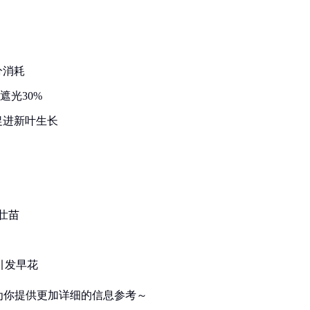
分消耗
午遮光30%
促进新叶生长
健壮苗
引发早花
为你提供更加详细的信息参考～