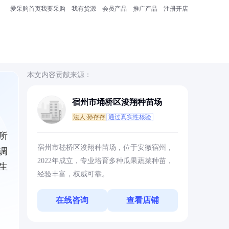
爱采购首页
我要采购
我有货源
会员产品
推广产品
注册开店
本文内容贡献来源：
宿州市埇桥区浚翔种苗场
法人:孙存存
通过真实性核验
所
宿州市嵇桥区浚翔种苗场，位于安徽宿州，
调
2022年成立，专业培育多种瓜果蔬菜种苗，
生
经验丰富，权威可靠。
在线咨询
查看店铺