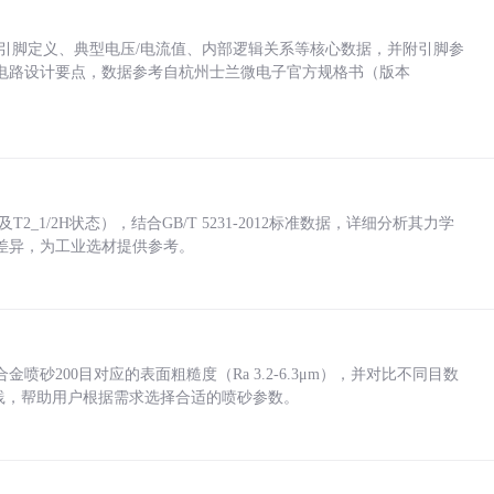
括各引脚定义、典型电压/电流值、内部逻辑关系等核心数据，并附引脚参
电路设计要点，数据参考自杭州士兰微电子官方规格书（版本
_1/2H状态），结合GB/T 5231-2012标准数据，详细分析其力学
差异，为工业选材提供参考。
砂200目对应的表面粗糙度（Ra 3.2-6.3μm），并对比不同目数
业实践，帮助用户根据需求选择合适的喷砂参数。