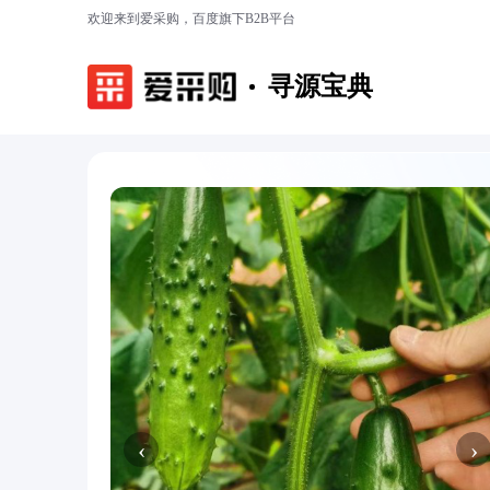
欢迎来到爱采购，百度旗下B2B平台
寻源宝典
‹
›