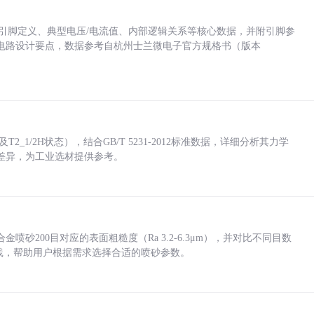
括各引脚定义、典型电压/电流值、内部逻辑关系等核心数据，并附引脚参
电路设计要点，数据参考自杭州士兰微电子官方规格书（版本
_1/2H状态），结合GB/T 5231-2012标准数据，详细分析其力学
差异，为工业选材提供参考。
砂200目对应的表面粗糙度（Ra 3.2-6.3μm），并对比不同目数
业实践，帮助用户根据需求选择合适的喷砂参数。