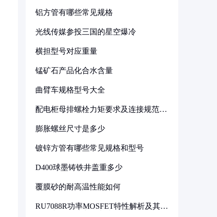
铝方管有哪些常见规格
光线传媒参投三国的星空爆冷
横担型号对应重量
锰矿石产品化合水含量
曲臂车规格型号大全
配电柜母排螺栓力矩要求及连接规范详
解
膨胀螺丝尺寸是多少
镀锌方管有哪些常见规格和型号
D400球墨铸铁井盖重多少
覆膜砂的耐高温性能如何
RU7088R功率MOSFET特性解析及其在
可调电源设计中的实践