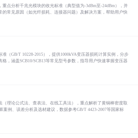
点分析千兆光模块的收光标准（典型值为-3dBm至-24dBm），并
常的常见原因（如光纤损耗、连接器问题）及解决方案，帮助用户快
/T 10228-2015），提供1000kVA变压器损耗计算实例，分步
，涵盖SCB10/SCB13等常见型号参数，指导用户快速掌握变压器
法（理论公式法、查表法、在线工具法），重点解析了黄铜棒密度取
计算案例、误差分析及选材建议，数据参考GB/T 4423-2007等国家标