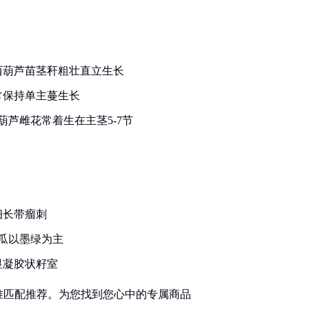
西葫芦苗茎秆粗壮直立生长
常保持单主蔓生长
芦雌花常着生在主茎5-7节
细长带瘤刺
黄瓜以墨绿为主
显凝胶状籽室
准匹配推荐。为您找到您心中的专属商品