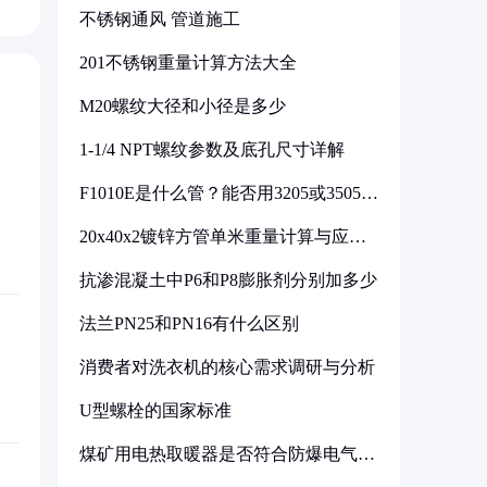
不锈钢通风 管道施工
201不锈钢重量计算方法大全
M20螺纹大径和小径是多少
1-1/4 NPT螺纹参数及底孔尺寸详解
F1010E是什么管？能否用3205或3505代
换
20x40x2镀锌方管单米重量计算与应用
分析
抗渗混凝土中P6和P8膨胀剂分别加多少
法兰PN25和PN16有什么区别
消费者对洗衣机的核心需求调研与分析
U型螺栓的国家标准
煤矿用电热取暖器是否符合防爆电气设
备标准