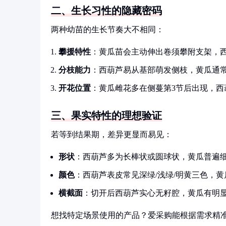
二、生长习性的隐藏密码
两种幼苗的生长节奏大不相同：
攀援特性
：黄瓜苗会主动伸出卷须攀附支架，
分枝能力
：西葫芦易从基部萌发侧枝，黄瓜通
开花位置
：黄瓜雌花多在侧蔓第3节后出现，西葫
三、果实特性的理想验证
若等到结果期，差异更显而易见：
形状
：西葫芦多为长棒状或圆球状，黄瓜普遍
颜色
：西葫芦表皮常见深绿/浅绿/明黄三色，
横截面
：切开后西葫芦实心无籽腔，黄瓜有明
想找特定场景使用的产品？爱采购能根据需求精