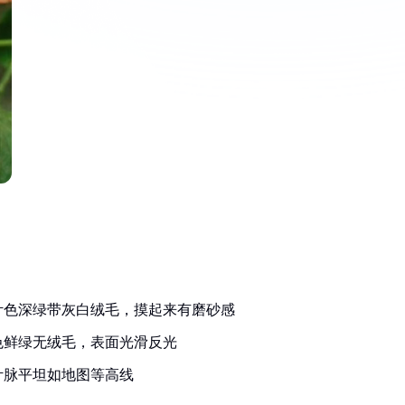
叶色深绿带灰白绒毛，摸起来有磨砂感
色鲜绿无绒毛，表面光滑反光
叶脉平坦如地图等高线