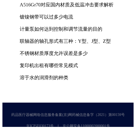
A516Gr70对应国内材质及低温冲击要求解析
镀镍钢带可以过多少电流
计量泵如何达到控制和调节流量的目的
联轴器的轴孔形式有三种：Y型、J型、Z型
不锈钢材质厚度允许误差是多少
复印机出租有哪些常见模式
溶于水的润滑剂的种类
药品医疗器械网络信息服务备案(京)网药械信息备字（2021）第00159号
京ICP证030173号
京公网安备11000002000001号