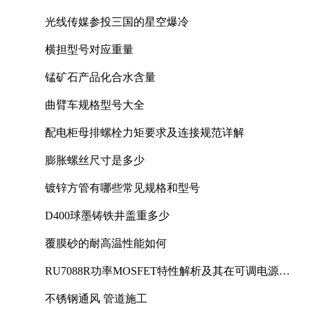
光线传媒参投三国的星空爆冷
横担型号对应重量
锰矿石产品化合水含量
曲臂车规格型号大全
配电柜母排螺栓力矩要求及连接规范详解
膨胀螺丝尺寸是多少
镀锌方管有哪些常见规格和型号
D400球墨铸铁井盖重多少
覆膜砂的耐高温性能如何
RU7088R功率MOSFET特性解析及其在可调电源设
计中的实践
不锈钢通风 管道施工