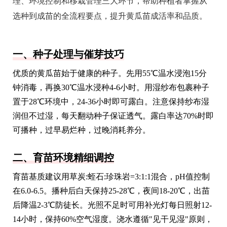
理、环境控制和移栽管理三大环节，帮助种植者掌握从
选种到成苗的全流程要点，提升黄瓜苗成活率和品质。
一、种子处理与催芽技巧
优质的黄瓜苗始于健康的种子。先用55℃温水浸泡15分
钟消毒，再换30℃温水浸种4-6小时。用湿纱布包裹种子
置于28℃环境中，24-36小时即可露白。注意保持纱布湿
润但不过湿，每天翻动种子保证透气。露白率达70%时即
可播种，过早易烂种，过晚消耗养分。
二、育苗环境精细调控
育苗基质建议用草炭:蛭石:珍珠岩=3:1:1混合，pH值控制
在6.0-6.5。播种后白天保持25-28℃，夜间18-20℃，出苗
后降温2-3℃防徒长。光照不足时可用补光灯每日照射12-
14小时，保持60%空气湿度。浇水遵循"见干见湿"原则，