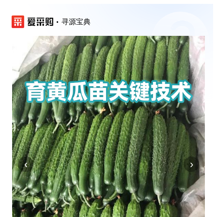
寻源宝典
‹
›