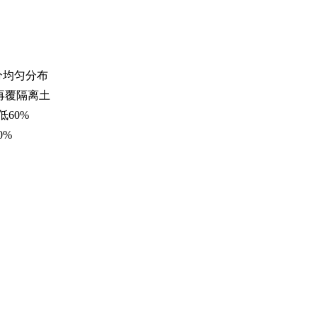
分均匀分布
再覆隔离土
60%
0%