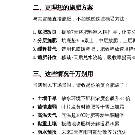
二、更理想的施肥方案
与其冒险直接施肥，不如试试这些稳妥方法：
底肥改良
：提前7天将肥料翻入耕作层，让养
分层施肥
：坑底垫3cm素土，中层放肥，上层
缓释替代
：选用包膜缓释肥，肥效释放速度降低
追肥补位
：移栽7天后兑水浇施，吸收率提高3
三、这些情况千万别用
当遇到以下场景时，请收起你的复合肥袋子：
土壤干旱
：缺水环境下肥料浓度会飙升3-5倍
苗情虚弱
：叶片发黄时施肥等于雪上加霜
高温天气
：气温超30℃时肥害发生率翻倍
黏重土壤
：板结地块肥料分解慢易积累
雨水预报
：未来3天有雨可能导致养分流失