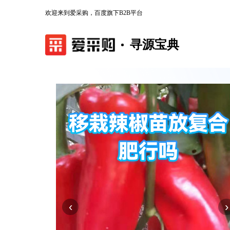
欢迎来到爱采购，百度旗下B2B平台
寻源宝典
‹
›