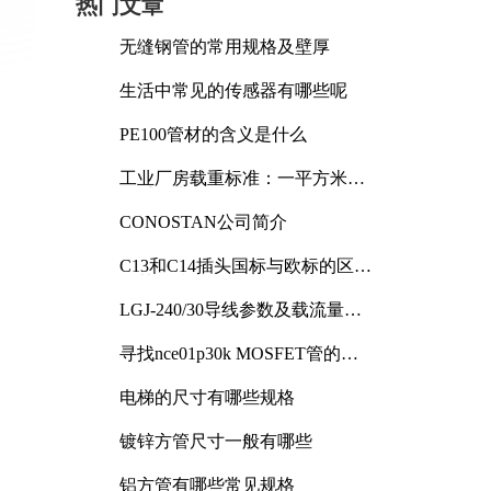
热门文章
无缝钢管的常用规格及壁厚
生活中常见的传感器有哪些呢
PE100管材的含义是什么
工业厂房载重标准：一平方米能
承受多少公斤
CONOSTAN公司简介
C13和C14插头国标与欧标的区别
及其标准解析
LGJ-240/30导线参数及载流量解
析
寻找nce01p30k MOSFET管的合
适替代型号
电梯的尺寸有哪些规格
镀锌方管尺寸一般有哪些
铝方管有哪些常见规格