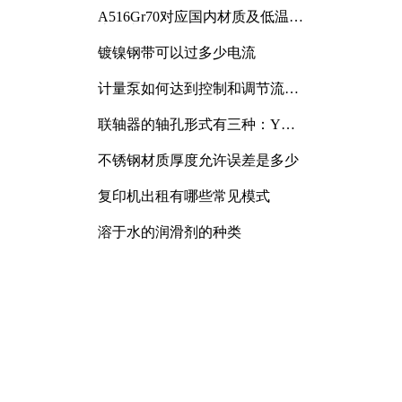
A516Gr70对应国内材质及低温冲
击要求解析
镀镍钢带可以过多少电流
计量泵如何达到控制和调节流量
的目的
联轴器的轴孔形式有三种：Y
型、J型、Z型
不锈钢材质厚度允许误差是多少
复印机出租有哪些常见模式
溶于水的润滑剂的种类