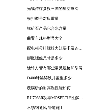
光线传媒参投三国的星空爆冷
横担型号对应重量
锰矿石产品化合水含量
曲臂车规格型号大全
配电柜母排螺栓力矩要求及连接
规范详解
膨胀螺丝尺寸是多少
镀锌方管有哪些常见规格和型号
D400球墨铸铁井盖重多少
覆膜砂的耐高温性能如何
RU7088R功率MOSFET特性解析
及其在可调电源设计中的实践
不锈钢通风 管道施工