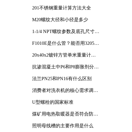
201不锈钢重量计算方法大全
M20螺纹大径和小径是多少
1-1/4 NPT螺纹参数及底孔尺寸详
解
F1010E是什么管？能否用3205或
3505代换
20x40x2镀锌方管单米重量计算
与应用分析
抗渗混凝土中P6和P8膨胀剂分别
加多少
法兰PN25和PN16有什么区别
消费者对洗衣机的核心需求调研
与分析
U型螺栓的国家标准
煤矿用电热取暖器是否符合防爆
电气设备标准
照明母线槽的主要作用是什么