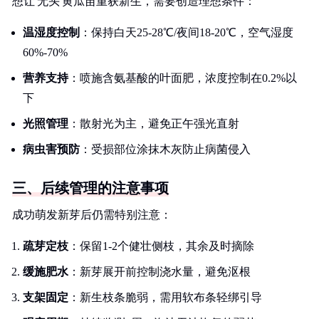
想让'无头'黄瓜苗重获新生，需要创造理想条件：
温湿度控制
：保持白天25-28℃/夜间18-20℃，空气湿度
60%-70%
营养支持
：喷施含氨基酸的叶面肥，浓度控制在0.2%以
下
光照管理
：散射光为主，避免正午强光直射
病虫害预防
：受损部位涂抹木灰防止病菌侵入
三、后续管理的注意事项
成功萌发新芽后仍需特别注意：
疏芽定枝
：保留1-2个健壮侧枝，其余及时摘除
缓施肥水
：新芽展开前控制浇水量，避免沤根
支架固定
：新生枝条脆弱，需用软布条轻绑引导