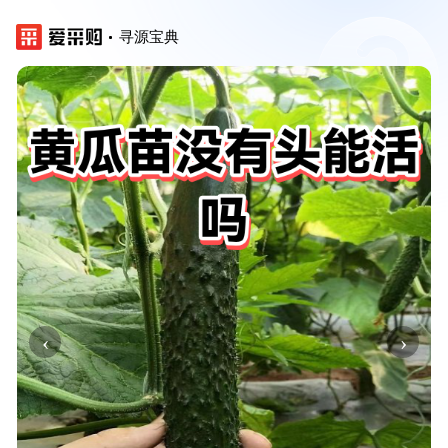
寻源宝典
‹
›