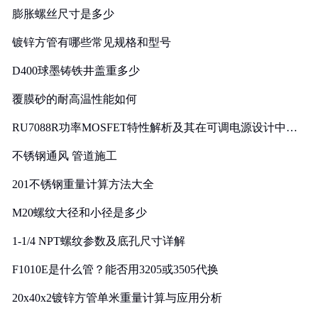
膨胀螺丝尺寸是多少
镀锌方管有哪些常见规格和型号
D400球墨铸铁井盖重多少
覆膜砂的耐高温性能如何
RU7088R功率MOSFET特性解析及其在可调电源设计中的
实践
不锈钢通风 管道施工
201不锈钢重量计算方法大全
M20螺纹大径和小径是多少
1-1/4 NPT螺纹参数及底孔尺寸详解
F1010E是什么管？能否用3205或3505代换
20x40x2镀锌方管单米重量计算与应用分析