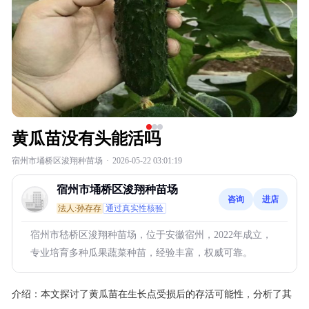
黄瓜苗没有头能活吗
宿州市埇桥区浚翔种苗场
·
2026-05-22 03:01:19
宿州市埇桥区浚翔种苗场
咨询
进店
法人:孙存存
通过真实性核验
宿州市嵇桥区浚翔种苗场，位于安徽宿州，2022年成立，
专业培育多种瓜果蔬菜种苗，经验丰富，权威可靠。
介绍：
本文探讨了黄瓜苗在生长点受损后的存活可能性，分析了其