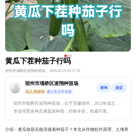
黄瓜下茬种茄子行吗
宿州市埇桥区浚翔种苗场
·
2026-05-22 02:57:20
宿州市埇桥区浚翔种苗场
咨询
进店
法人:孙存存
通过真实性核验
宿州市嵇桥区浚翔种苗场，位于安徽宿州，2022年成立，
专业培育多种瓜果蔬菜种苗，经验丰富，权威可靠。
介绍：
黄瓜收获后能否接着种茄子？本文从作物轮作原理、土壤养