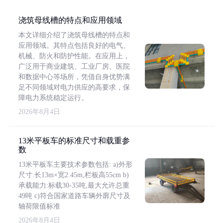
浇筑母线槽的特点和应用领域
本文详细介绍了浇筑母线槽的特点和
应用领域。其特点包括良好的电气、
机械、防火和防护性能。在应用上，
广泛用于商业建筑、工业厂房、医院
和数据中心等场所，凭借自身优势满
足不同领域对电力供应的高要求，保
障电力系统稳定运行。
2026年8月4日
13米平板车的标准尺寸和载重参
数
13米平板车主要技术参数包括: a)外形
尺寸:长13m×宽2.45m,栏板高55cm b)
承载能力:标载30-35吨,最大允许总重
49吨 c)符合国家道路车辆外廓尺寸及
轴荷限值标准
2026年8月4日