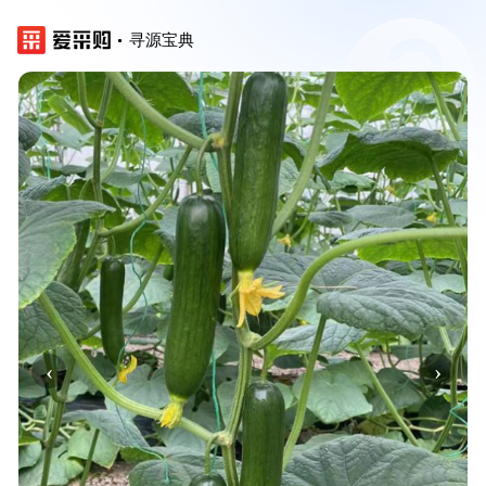
寻源宝典
‹
›