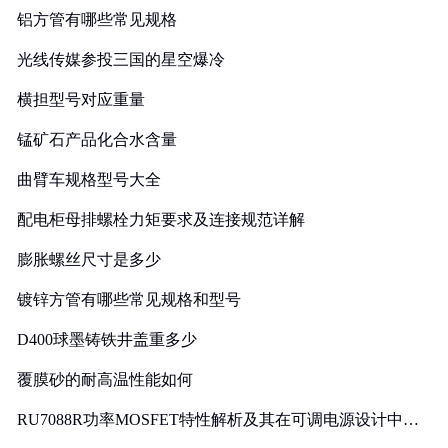
铝方管有哪些常见规格
光线传媒参投三国的星空爆冷
横担型号对应重量
锰矿石产品化合水含量
曲臂车规格型号大全
配电柜母排螺栓力矩要求及连接规范详解
膨胀螺丝尺寸是多少
镀锌方管有哪些常见规格和型号
D400球墨铸铁井盖重多少
覆膜砂的耐高温性能如何
RU7088R功率MOSFET特性解析及其在可调电源设计中的
实践