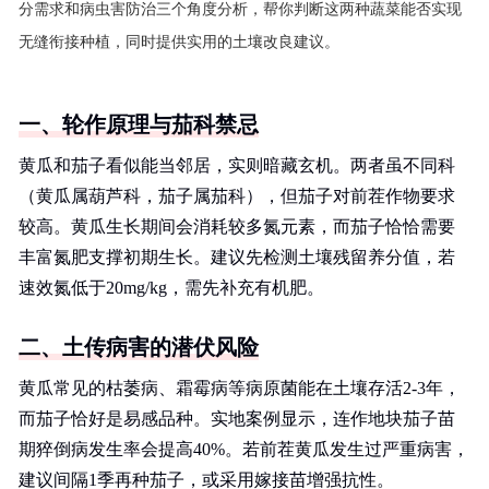
分需求和病虫害防治三个角度分析，帮你判断这两种蔬菜能否实现
无缝衔接种植，同时提供实用的土壤改良建议。
一、轮作原理与茄科禁忌
黄瓜和茄子看似能当邻居，实则暗藏玄机。两者虽不同科
（黄瓜属葫芦科，茄子属茄科），但茄子对前茬作物要求
较高。黄瓜生长期间会消耗较多氮元素，而茄子恰恰需要
丰富氮肥支撑初期生长。建议先检测土壤残留养分值，若
速效氮低于20mg/kg，需先补充有机肥。
二、土传病害的潜伏风险
黄瓜常见的枯萎病、霜霉病等病原菌能在土壤存活2-3年，
而茄子恰好是易感品种。实地案例显示，连作地块茄子苗
期猝倒病发生率会提高40%。若前茬黄瓜发生过严重病害，
建议间隔1季再种茄子，或采用嫁接苗增强抗性。