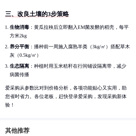
三、改良土壤的3步策略
生物消毒
：黄瓜拉秧后立即翻入EM菌发酵的稻壳，每平
方米2kg
养分平衡
：播种前一周施入腐熟羊粪（3kg/㎡）搭配草木
灰（0.5kg/㎡）
生态隔离
：种植时用玉米秸秆在行间铺设隔离带，减少
病菌传播
爱采购从参数比对到价格分析，各项功能贴心又实用，助
您省时省力。各位老板，赶快登录爱采购，发现采购新体
验！
其他推荐