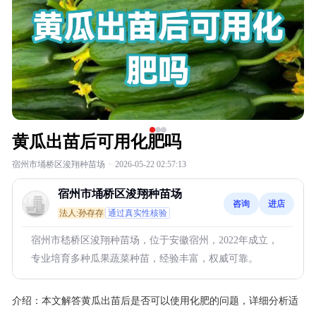
黄瓜出苗后可用化肥吗
宿州市埇桥区浚翔种苗场
·
2026-05-22 02:57:13
宿州市埇桥区浚翔种苗场
咨询
进店
法人:孙存存
通过真实性核验
宿州市嵇桥区浚翔种苗场，位于安徽宿州，2022年成立，
专业培育多种瓜果蔬菜种苗，经验丰富，权威可靠。
介绍：
本文解答黄瓜出苗后是否可以使用化肥的问题，详细分析适