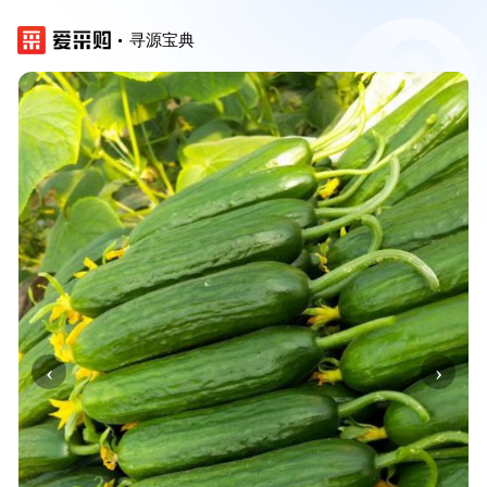
寻源宝典
‹
›