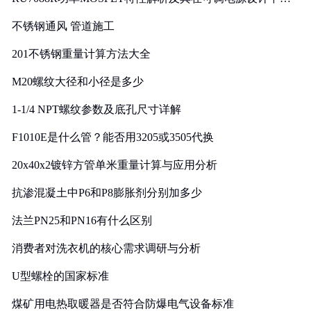
实践
不锈钢通风 管道施工
201不锈钢重量计算方法大全
M20螺纹大径和小径是多少
1-1/4 NPT螺纹参数及底孔尺寸详解
F1010E是什么管？能否用3205或3505代换
20x40x2镀锌方管单米重量计算与应用分析
抗渗混凝土中P6和P8膨胀剂分别加多少
法兰PN25和PN16有什么区别
消费者对洗衣机的核心需求调研与分析
U型螺栓的国家标准
煤矿用电热取暖器是否符合防爆电气设备标准