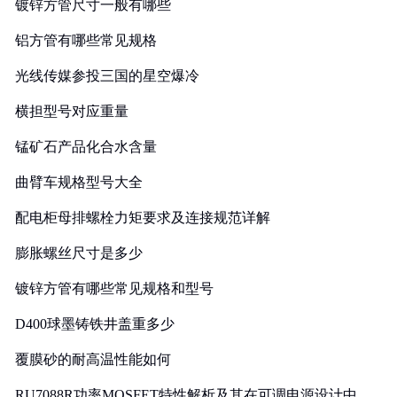
镀锌方管尺寸一般有哪些
铝方管有哪些常见规格
光线传媒参投三国的星空爆冷
横担型号对应重量
锰矿石产品化合水含量
曲臂车规格型号大全
配电柜母排螺栓力矩要求及连接规范详解
膨胀螺丝尺寸是多少
镀锌方管有哪些常见规格和型号
D400球墨铸铁井盖重多少
覆膜砂的耐高温性能如何
RU7088R功率MOSFET特性解析及其在可调电源设计中的