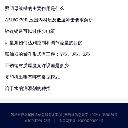
照明母线槽的主要作用是什么
A516Gr70对应国内材质及低温冲击要求解析
镀镍钢带可以过多少电流
计量泵如何达到控制和调节流量的目的
联轴器的轴孔形式有三种：Y型、J型、Z型
不锈钢材质厚度允许误差是多少
复印机出租有哪些常见模式
溶于水的润滑剂的种类
药品医疗器械网络信息服务备案(京)网药械信息备字（2021）第00159号
京ICP证030173号
京公网安备11000002000001号