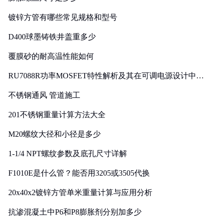
镀锌方管有哪些常见规格和型号
D400球墨铸铁井盖重多少
覆膜砂的耐高温性能如何
RU7088R功率MOSFET特性解析及其在可调电源设计中的
实践
不锈钢通风 管道施工
201不锈钢重量计算方法大全
M20螺纹大径和小径是多少
1-1/4 NPT螺纹参数及底孔尺寸详解
F1010E是什么管？能否用3205或3505代换
20x40x2镀锌方管单米重量计算与应用分析
抗渗混凝土中P6和P8膨胀剂分别加多少