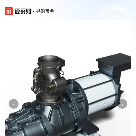
寻源宝典
‹
›