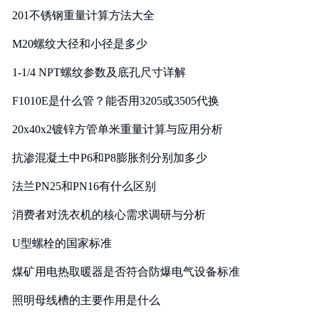
201不锈钢重量计算方法大全
M20螺纹大径和小径是多少
1-1/4 NPT螺纹参数及底孔尺寸详解
F1010E是什么管？能否用3205或3505代换
20x40x2镀锌方管单米重量计算与应用分析
抗渗混凝土中P6和P8膨胀剂分别加多少
法兰PN25和PN16有什么区别
消费者对洗衣机的核心需求调研与分析
U型螺栓的国家标准
煤矿用电热取暖器是否符合防爆电气设备标准
照明母线槽的主要作用是什么