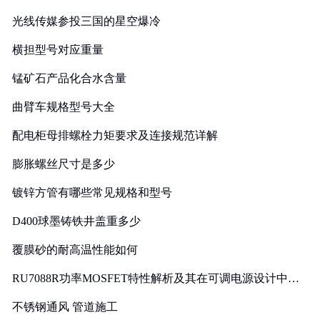
光线传媒参投三国的星空爆冷
横担型号对应重量
锰矿石产品化合水含量
曲臂车规格型号大全
配电柜母排螺栓力矩要求及连接规范详解
膨胀螺丝尺寸是多少
镀锌方管有哪些常见规格和型号
D400球墨铸铁井盖重多少
覆膜砂的耐高温性能如何
RU7088R功率MOSFET特性解析及其在可调电源设计中的
实践
不锈钢通风 管道施工