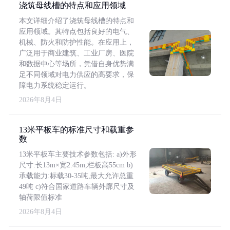
浇筑母线槽的特点和应用领域
本文详细介绍了浇筑母线槽的特点和
应用领域。其特点包括良好的电气、
机械、防火和防护性能。在应用上，
广泛用于商业建筑、工业厂房、医院
和数据中心等场所，凭借自身优势满
足不同领域对电力供应的高要求，保
障电力系统稳定运行。
2026年8月4日
13米平板车的标准尺寸和载重参
数
13米平板车主要技术参数包括: a)外形
尺寸:长13m×宽2.45m,栏板高55cm b)
承载能力:标载30-35吨,最大允许总重
49吨 c)符合国家道路车辆外廓尺寸及
轴荷限值标准
2026年8月4日