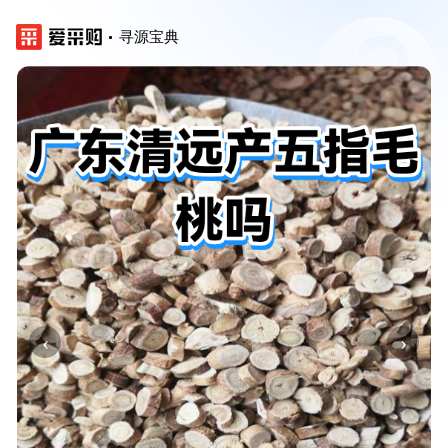
寻源宝典
‹
›