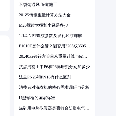
不锈钢通风 管道施工
201不锈钢重量计算方法大全
M20螺纹大径和小径是多少
1-1/4 NPT螺纹参数及底孔尺寸详解
F1010E是什么管？能否用3205或3505代
换
20x40x2镀锌方管单米重量计算与应用
分析
抗渗混凝土中P6和P8膨胀剂分别加多少
法兰PN25和PN16有什么区别
消费者对洗衣机的核心需求调研与分析
U型螺栓的国家标准
煤矿用电热取暖器是否符合防爆电气设
备标准