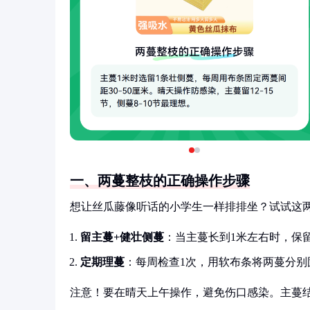
一、两蔓整枝的正确操作步骤
想让丝瓜藤像听话的小学生一样排排坐？试试这
留主蔓+健壮侧蔓
：当主蔓长到1米左右时，保
定期理蔓
：每周检查1次，用软布条将两蔓分别固
注意！要在晴天上午操作，避免伤口感染。主蔓结瓜位