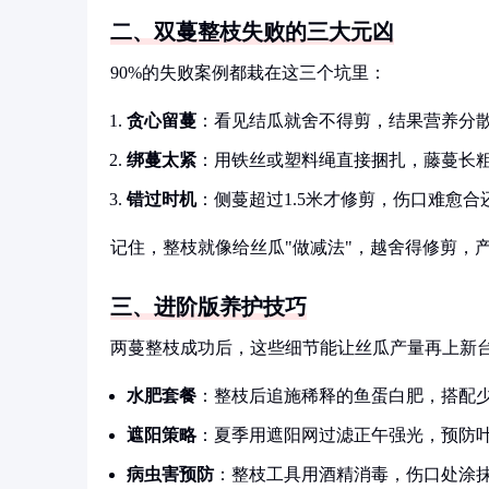
二、双蔓整枝失败的三大元凶
90%的失败案例都栽在这三个坑里：
贪心留蔓
：看见结瓜就舍不得剪，结果营养分散
绑蔓太紧
：用铁丝或塑料绳直接捆扎，藤蔓长
错过时机
：侧蔓超过1.5米才修剪，伤口难愈合
记住，整枝就像给丝瓜"做减法"，越舍得修剪，
三、进阶版养护技巧
两蔓整枝成功后，这些细节能让丝瓜产量再上新
水肥套餐
：整枝后追施稀释的鱼蛋白肥，搭配
遮阳策略
：夏季用遮阳网过滤正午强光，预防
病虫害预防
：整枝工具用酒精消毒，伤口处涂