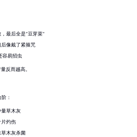
，最后全是"豆芽菜"
粗后像戴了紧箍咒
还容易招虫
产量反而越高。
台阶：
少量草木灰
叶片灼伤
抹草木灰杀菌