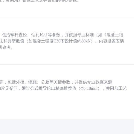
业实践，帮助用户根据需求选择合适的喷砂参数。
力，包括螺杆直径、钻孔尺寸等参数，并依据专业标准（如《混凝土结
方法和典型数值（如混凝土强度C30下设计值约80kN）。内容涵盖安装
员参考。
底孔计算，包括外径、螺距、公差等关键参数，并提供专业数据来源
孔尺寸的常见疑问，通过公式推导给出精确推荐值（Φ5.18mm），并附加工艺