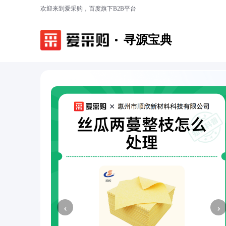
欢迎来到爱采购，百度旗下B2B平台
寻源宝典
‹
›