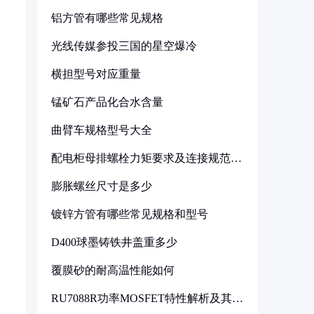
铝方管有哪些常见规格
光线传媒参投三国的星空爆冷
横担型号对应重量
锰矿石产品化合水含量
曲臂车规格型号大全
配电柜母排螺栓力矩要求及连接规范详
解
膨胀螺丝尺寸是多少
镀锌方管有哪些常见规格和型号
D400球墨铸铁井盖重多少
覆膜砂的耐高温性能如何
RU7088R功率MOSFET特性解析及其在
可调电源设计中的实践