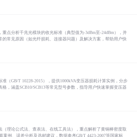
点分析千兆光模块的收光标准（典型值为-3dBm至-24dBm），并
常的常见原因（如光纤损耗、连接器问题）及解决方案，帮助用户快
/T 10228-2015），提供1000kVA变压器损耗计算实例，分步
，涵盖SCB10/SCB13等常见型号参数，指导用户快速掌握变压器
法（理论公式法、查表法、在线工具法），重点解析了黄铜棒密度取
计算案例、误差分析及选材建议，数据参考GB/T 4423-2007等国家标