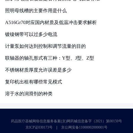
照明母线槽的主要作用是什么
A516Gr70对应国内材质及低温冲击要求解析
镀镍钢带可以过多少电流
计量泵如何达到控制和调节流量的目的
联轴器的轴孔形式有三种：Y型、J型、Z型
不锈钢材质厚度允许误差是多少
复印机出租有哪些常见模式
溶于水的润滑剂的种类
药品医疗器械网络信息服务备案(京)网药械信息备字（2021）第00159号
京ICP证030173号
京公网安备11000002000001号