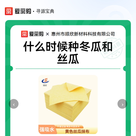
寻源宝典
‹
›