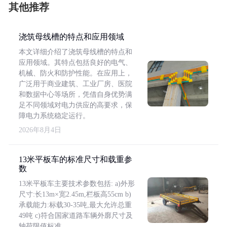
其他推荐
浇筑母线槽的特点和应用领域
本文详细介绍了浇筑母线槽的特点和
应用领域。其特点包括良好的电气、
机械、防火和防护性能。在应用上，
广泛用于商业建筑、工业厂房、医院
和数据中心等场所，凭借自身优势满
足不同领域对电力供应的高要求，保
障电力系统稳定运行。
2026年8月4日
13米平板车的标准尺寸和载重参
数
13米平板车主要技术参数包括: a)外形
尺寸:长13m×宽2.45m,栏板高55cm b)
承载能力:标载30-35吨,最大允许总重
49吨 c)符合国家道路车辆外廓尺寸及
轴荷限值标准