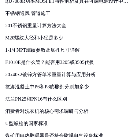
RU7088R功率MOSFET特性解析及其在可调电源设计中的
实践
不锈钢通风 管道施工
201不锈钢重量计算方法大全
M20螺纹大径和小径是多少
1-1/4 NPT螺纹参数及底孔尺寸详解
F1010E是什么管？能否用3205或3505代换
20x40x2镀锌方管单米重量计算与应用分析
抗渗混凝土中P6和P8膨胀剂分别加多少
法兰PN25和PN16有什么区别
消费者对洗衣机的核心需求调研与分析
U型螺栓的国家标准
煤矿用电热取暖器是否符合防爆电气设备标准