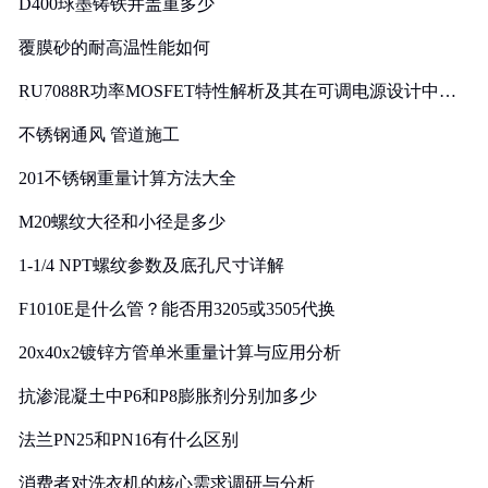
D400球墨铸铁井盖重多少
覆膜砂的耐高温性能如何
RU7088R功率MOSFET特性解析及其在可调电源设计中的
实践
不锈钢通风 管道施工
201不锈钢重量计算方法大全
M20螺纹大径和小径是多少
1-1/4 NPT螺纹参数及底孔尺寸详解
F1010E是什么管？能否用3205或3505代换
20x40x2镀锌方管单米重量计算与应用分析
抗渗混凝土中P6和P8膨胀剂分别加多少
法兰PN25和PN16有什么区别
消费者对洗衣机的核心需求调研与分析