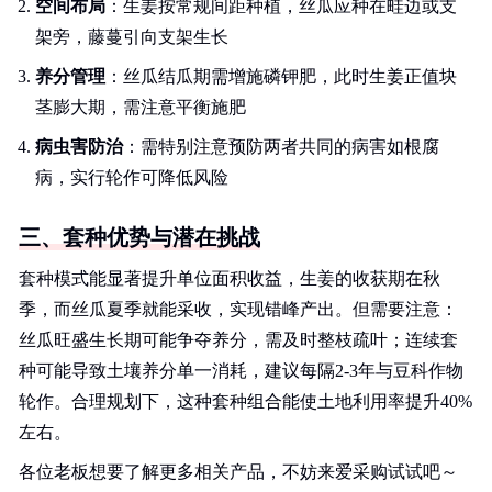
空间布局
：生姜按常规间距种植，丝瓜应种在畦边或支
架旁，藤蔓引向支架生长
养分管理
：丝瓜结瓜期需增施磷钾肥，此时生姜正值块
茎膨大期，需注意平衡施肥
病虫害防治
：需特别注意预防两者共同的病害如根腐
病，实行轮作可降低风险
三、套种优势与潜在挑战
套种模式能显著提升单位面积收益，生姜的收获期在秋
季，而丝瓜夏季就能采收，实现错峰产出。但需要注意：
丝瓜旺盛生长期可能争夺养分，需及时整枝疏叶；连续套
种可能导致土壤养分单一消耗，建议每隔2-3年与豆科作物
轮作。合理规划下，这种套种组合能使土地利用率提升40%
左右。
各位老板想要了解更多相关产品，不妨来爱采购试试吧～