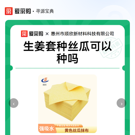
寻源宝典
‹
›