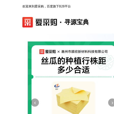
欢迎来到爱采购，百度旗下B2B平台
寻源宝典
‹
›