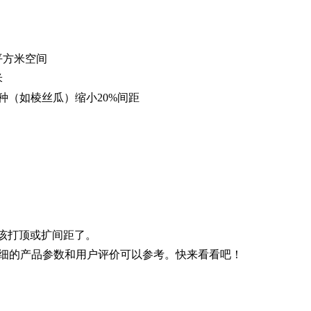
平方米空间
米
种（如棱丝瓜）缩小20%间距
明该打顶或扩间距了。
细的产品参数和用户评价可以参考。快来看看吧！