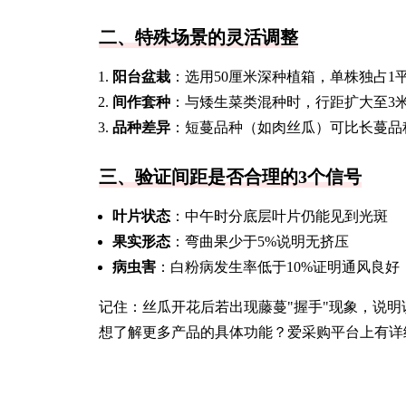
二、特殊场景的灵活调整
阳台盆栽
：选用50厘米深种植箱，单株独占1
间作套种
：与矮生菜类混种时，行距扩大至3
品种差异
：短蔓品种（如肉丝瓜）可比长蔓品
三、验证间距是否合理的3个信号
叶片状态
：中午时分底层叶片仍能见到光斑
果实形态
：弯曲果少于5%说明无挤压
病虫害
：白粉病发生率低于10%证明通风良好
记住：丝瓜开花后若出现藤蔓"握手"现象，说
想了解更多产品的具体功能？爱采购平台上有详