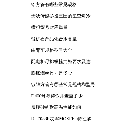
铝方管有哪些常见规格
光线传媒参投三国的星空爆冷
横担型号对应重量
锰矿石产品化合水含量
曲臂车规格型号大全
配电柜母排螺栓力矩要求及连接
规范详解
膨胀螺丝尺寸是多少
镀锌方管有哪些常见规格和型号
D400球墨铸铁井盖重多少
覆膜砂的耐高温性能如何
RU7088R功率MOSFET特性解析
及其在可调电源设计中的实践