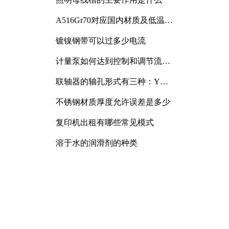
A516Gr70对应国内材质及低温冲
击要求解析
镀镍钢带可以过多少电流
计量泵如何达到控制和调节流量
的目的
联轴器的轴孔形式有三种：Y
型、J型、Z型
不锈钢材质厚度允许误差是多少
复印机出租有哪些常见模式
溶于水的润滑剂的种类