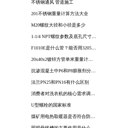
不锈钢通风 管道施工
201不锈钢重量计算方法大全
M20螺纹大径和小径是多少
1-1/4 NPT螺纹参数及底孔尺寸详
解
F1010E是什么管？能否用3205或
3505代换
20x40x2镀锌方管单米重量计算
与应用分析
抗渗混凝土中P6和P8膨胀剂分别
加多少
法兰PN25和PN16有什么区别
消费者对洗衣机的核心需求调研
与分析
U型螺栓的国家标准
煤矿用电热取暖器是否符合防爆
电气设备标准
照明母线槽的主要作用是什么