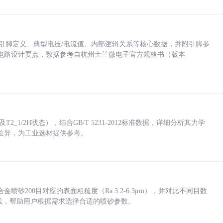
括各引脚定义、典型电压/电流值、内部逻辑关系等核心数据，并附引脚参
电路设计要点，数据参考自杭州士兰微电子官方规格书（版本
_1/2H状态），结合GB/T 5231-2012标准数据，详细分析其力学
差异，为工业选材提供参考。
砂200目对应的表面粗糙度（Ra 3.2-6.3μm），并对比不同目数
业实践，帮助用户根据需求选择合适的喷砂参数。