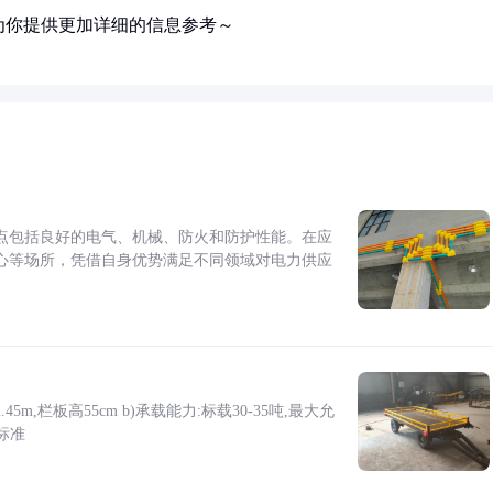
为你提供更加详细的信息参考～
点包括良好的电气、机械、防火和防护性能。在应
心等场所，凭借自身优势满足不同领域对电力供应
5m,栏板高55cm b)承载能力:标载30-35吨,最大允
标准