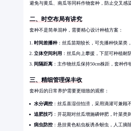
避免与黄瓜、南瓜等同科作物套种，防止交叉感
二、时空布局有讲究
套种不是简单混种，需要精心设计种植方案：
时间差播种
：丝瓜苗期较长，可先播种快菜类
立体空间利用
：丝瓜向上攀援，下层可种植耐
间隔距离
：主作物丝瓜保持50cm株距，套种作物
三、精细管理保丰收
套种后的日常养护需要更细致的观察：
水分调控
：丝瓜喜湿但怕涝，采用滴灌可兼顾
追肥技巧
：开花期对丝瓜增施磷钾肥，叶菜类
病虫防控
：悬挂黄色粘虫板诱杀蚜虫，人工摘