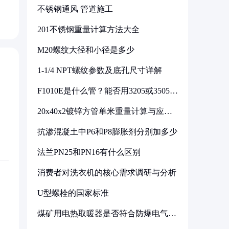
不锈钢通风 管道施工
201不锈钢重量计算方法大全
M20螺纹大径和小径是多少
1-1/4 NPT螺纹参数及底孔尺寸详解
F1010E是什么管？能否用3205或3505代
换
20x40x2镀锌方管单米重量计算与应用
分析
抗渗混凝土中P6和P8膨胀剂分别加多少
法兰PN25和PN16有什么区别
消费者对洗衣机的核心需求调研与分析
U型螺栓的国家标准
煤矿用电热取暖器是否符合防爆电气设
备标准