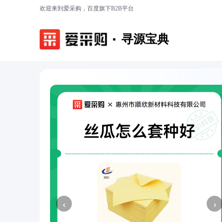
欢迎来到爱采购，百度旗下B2B平台
寻源宝典
‹
›