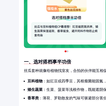
一、选对搭档事半功倍
丝瓜套种就像给植物找室友，合拍的伙伴能互相
豆科植物
：如豇豆或四季豆，其根瘤菌能固氮
矮生蔬菜
：生菜、菠菜等浅根作物，既能遮阴
香草类
：薄荷、罗勒散发的气味可驱避部分害