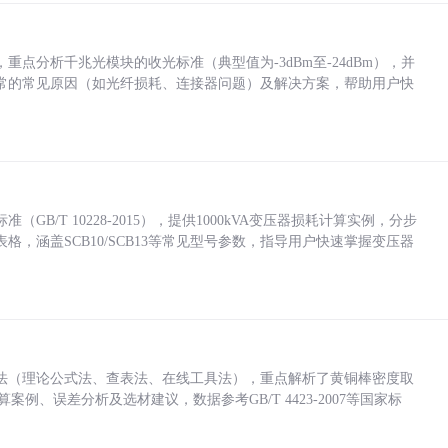
点分析千兆光模块的收光标准（典型值为-3dBm至-24dBm），并
常的常见原因（如光纤损耗、连接器问题）及解决方案，帮助用户快
/T 10228-2015），提供1000kVA变压器损耗计算实例，分步
，涵盖SCB10/SCB13等常见型号参数，指导用户快速掌握变压器
法（理论公式法、查表法、在线工具法），重点解析了黄铜棒密度取
计算案例、误差分析及选材建议，数据参考GB/T 4423-2007等国家标