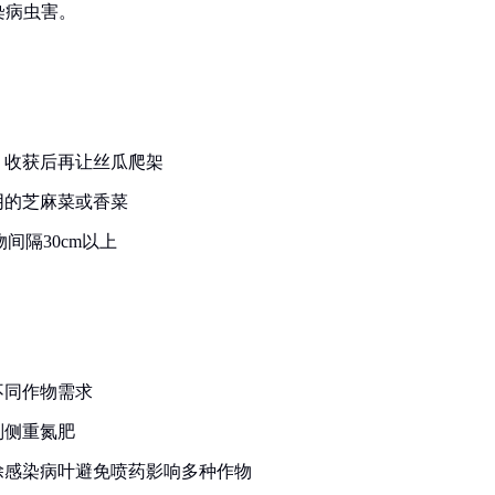
染病虫害。
，收获后再让丝瓜爬架
阴的芝麻菜或香菜
间隔30cm以上
不同作物需求
则侧重氮肥
除感染病叶避免喷药影响多种作物