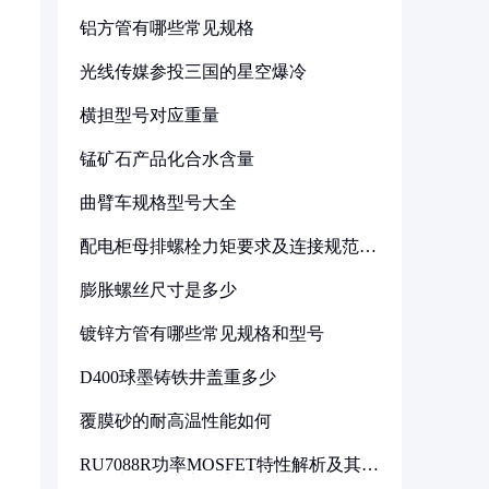
铝方管有哪些常见规格
光线传媒参投三国的星空爆冷
横担型号对应重量
锰矿石产品化合水含量
曲臂车规格型号大全
配电柜母排螺栓力矩要求及连接规范详
解
膨胀螺丝尺寸是多少
镀锌方管有哪些常见规格和型号
D400球墨铸铁井盖重多少
覆膜砂的耐高温性能如何
RU7088R功率MOSFET特性解析及其在
可调电源设计中的实践