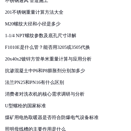
不锈钢通风 管道施工
201不锈钢重量计算方法大全
M20螺纹大径和小径是多少
1-1/4 NPT螺纹参数及底孔尺寸详解
F1010E是什么管？能否用3205或3505代换
20x40x2镀锌方管单米重量计算与应用分析
抗渗混凝土中P6和P8膨胀剂分别加多少
法兰PN25和PN16有什么区别
消费者对洗衣机的核心需求调研与分析
U型螺栓的国家标准
煤矿用电热取暖器是否符合防爆电气设备标准
照明母线槽的主要作用是什么