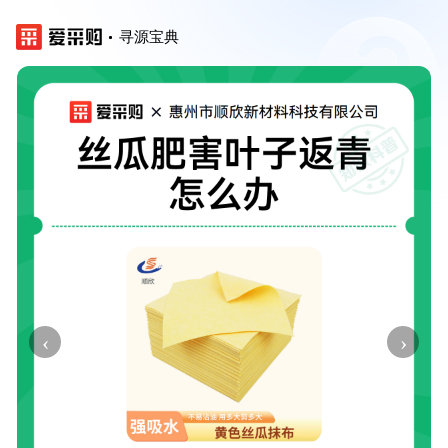
寻源宝典
‹
›