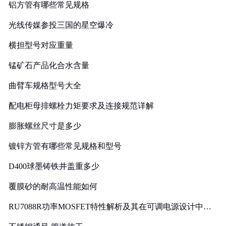
铝方管有哪些常见规格
光线传媒参投三国的星空爆冷
横担型号对应重量
锰矿石产品化合水含量
曲臂车规格型号大全
配电柜母排螺栓力矩要求及连接规范详解
膨胀螺丝尺寸是多少
镀锌方管有哪些常见规格和型号
D400球墨铸铁井盖重多少
覆膜砂的耐高温性能如何
RU7088R功率MOSFET特性解析及其在可调电源设计中的
实践