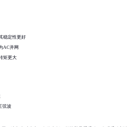
其稳定性更好
为AC并网
转矩更大
性
正弦波