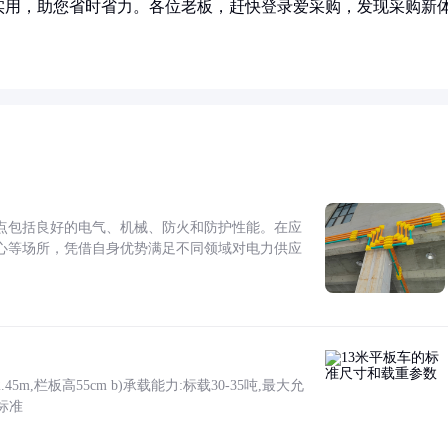
实用，助您省时省力。各位老板，赶快登录爱采购，发现采购新
点包括良好的电气、机械、防火和防护性能。在应
心等场所，凭借自身优势满足不同领域对电力供应
5m,栏板高55cm b)承载能力:标载30-35吨,最大允
标准