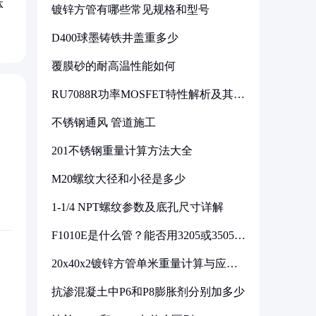
体
镀锌方管有哪些常见规格和型号
D400球墨铸铁井盖重多少
覆膜砂的耐高温性能如何
RU7088R功率MOSFET特性解析及其在
可调电源设计中的实践
不锈钢通风 管道施工
201不锈钢重量计算方法大全
M20螺纹大径和小径是多少
1-1/4 NPT螺纹参数及底孔尺寸详解
F1010E是什么管？能否用3205或3505代
换
20x40x2镀锌方管单米重量计算与应用
分析
抗渗混凝土中P6和P8膨胀剂分别加多少