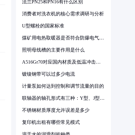
法兰PN25和PN16有什么区别
消费者对洗衣机的核心需求调研与分析
U型螺栓的国家标准
煤矿用电热取暖器是否符合防爆电气设
备标准
照明母线槽的主要作用是什么
A516Gr70对应国内材质及低温冲击要
求解析
镀镍钢带可以过多少电流
计量泵如何达到控制和调节流量的目的
联轴器的轴孔形式有三种：Y型、J型、
Z型
不锈钢材质厚度允许误差是多少
复印机出租有哪些常见模式
溶于水的润滑剂的种类