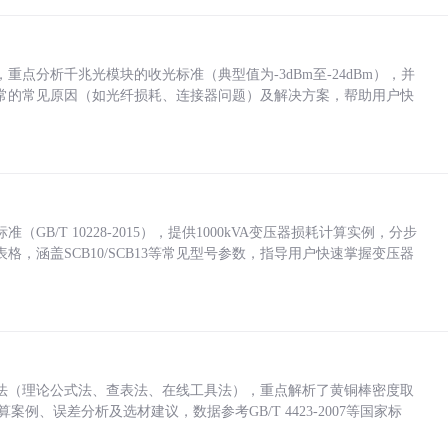
点分析千兆光模块的收光标准（典型值为-3dBm至-24dBm），并
常的常见原因（如光纤损耗、连接器问题）及解决方案，帮助用户快
/T 10228-2015），提供1000kVA变压器损耗计算实例，分步
，涵盖SCB10/SCB13等常见型号参数，指导用户快速掌握变压器
法（理论公式法、查表法、在线工具法），重点解析了黄铜棒密度取
计算案例、误差分析及选材建议，数据参考GB/T 4423-2007等国家标