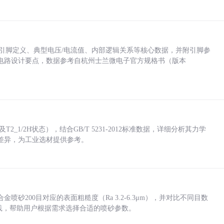
括各引脚定义、典型电压/电流值、内部逻辑关系等核心数据，并附引脚参
电路设计要点，数据参考自杭州士兰微电子官方规格书（版本
_1/2H状态），结合GB/T 5231-2012标准数据，详细分析其力学
差异，为工业选材提供参考。
砂200目对应的表面粗糙度（Ra 3.2-6.3μm），并对比不同目数
业实践，帮助用户根据需求选择合适的喷砂参数。