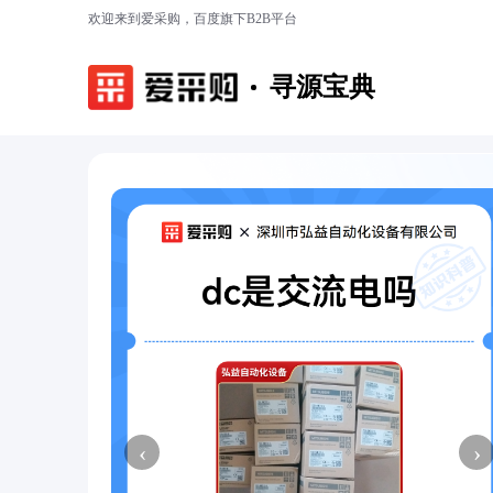
欢迎来到爱采购，百度旗下B2B平台
寻源宝典
‹
›