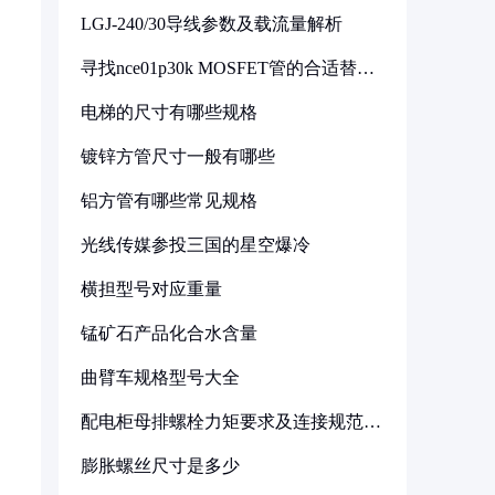
LGJ-240/30导线参数及载流量解析
寻找nce01p30k MOSFET管的合适替代
型号
电梯的尺寸有哪些规格
镀锌方管尺寸一般有哪些
铝方管有哪些常见规格
光线传媒参投三国的星空爆冷
横担型号对应重量
锰矿石产品化合水含量
曲臂车规格型号大全
配电柜母排螺栓力矩要求及连接规范详
解
膨胀螺丝尺寸是多少