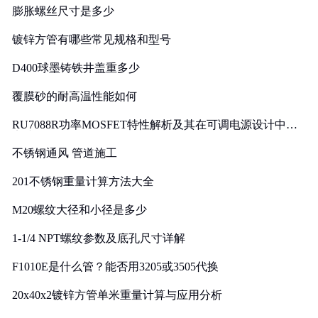
膨胀螺丝尺寸是多少
镀锌方管有哪些常见规格和型号
D400球墨铸铁井盖重多少
覆膜砂的耐高温性能如何
RU7088R功率MOSFET特性解析及其在可调电源设计中的
实践
不锈钢通风 管道施工
201不锈钢重量计算方法大全
M20螺纹大径和小径是多少
1-1/4 NPT螺纹参数及底孔尺寸详解
F1010E是什么管？能否用3205或3505代换
20x40x2镀锌方管单米重量计算与应用分析