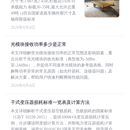
尺寸:长13m×宽2.45m,栏板高55cm b)
承载能力:标载30-35吨,最大允许总重
49吨 c)符合国家道路车辆外廓尺寸及
轴荷限值标准
2026年8月4日
光模块接收功率多少是正常
本文详细解答光模块接收功率的正常范围及影响因素，重
点分析千兆光模块的收光标准（典型值为-3dBm
至-24dBm），并提供不同速率光模块的参考值表格。同时
解释功率异常的常见原因（如光纤损耗、连接器问题）及
解决方案，帮助用户快速判断网络性能问题。
2026年8月4日
干式变压器损耗标准一览表及计算方法
本文详细解析干式变压器空载损耗、负载损耗的国家标准
（GB/T 10228-2015），提供1000kVA变压器损耗计算实
例，分步骤说明变损计算方法，并附电力变压器损耗计算
实例表格，涵盖SCB10/SCB13等常见型号参数，指导用户