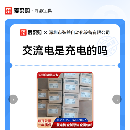
寻源宝典
‹
›