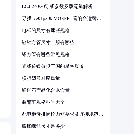
LGJ-240/30导线参数及载流量解析
寻找nce01p30k MOSFET管的合适替代
型号
电梯的尺寸有哪些规格
镀锌方管尺寸一般有哪些
铝方管有哪些常见规格
光线传媒参投三国的星空爆冷
横担型号对应重量
锰矿石产品化合水含量
曲臂车规格型号大全
配电柜母排螺栓力矩要求及连接规范详
解
膨胀螺丝尺寸是多少