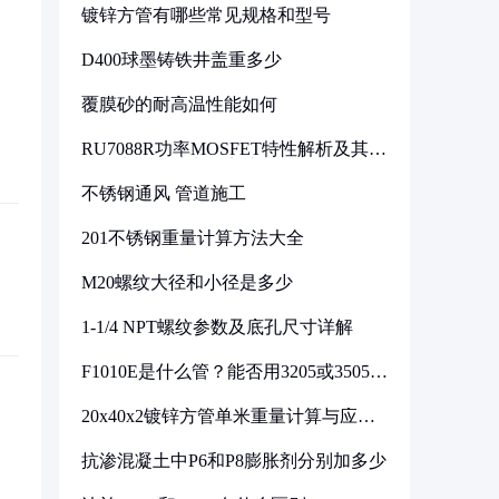
镀锌方管有哪些常见规格和型号
D400球墨铸铁井盖重多少
覆膜砂的耐高温性能如何
RU7088R功率MOSFET特性解析及其在
可调电源设计中的实践
不锈钢通风 管道施工
201不锈钢重量计算方法大全
M20螺纹大径和小径是多少
1-1/4 NPT螺纹参数及底孔尺寸详解
F1010E是什么管？能否用3205或3505代
换
20x40x2镀锌方管单米重量计算与应用
分析
抗渗混凝土中P6和P8膨胀剂分别加多少