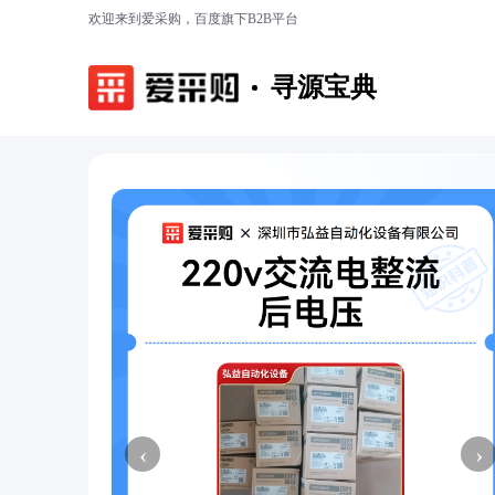
欢迎来到爱采购，百度旗下B2B平台
寻源宝典
‹
›