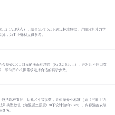
_1/2H状态），结合GB/T 5231-2012标准数据，详细分析其力学
差异，为工业选材提供参考。
砂200目对应的表面粗糙度（Ra 3.2-6.3μm），并对比不同目数
业实践，帮助用户根据需求选择合适的喷砂参数。
力，包括螺杆直径、钻孔尺寸等参数，并依据专业标准（如《混凝土结
方法和典型数值（如混凝土强度C30下设计值约80kN）。内容涵盖安装
员参考。