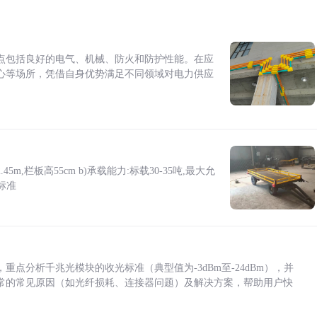
点包括良好的电气、机械、防火和防护性能。在应
心等场所，凭借自身优势满足不同领域对电力供应
5m,栏板高55cm b)承载能力:标载30-35吨,最大允
标准
点分析千兆光模块的收光标准（典型值为-3dBm至-24dBm），并
常的常见原因（如光纤损耗、连接器问题）及解决方案，帮助用户快