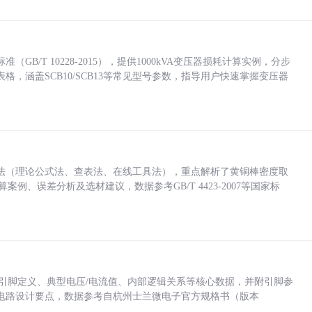
/T 10228-2015），提供1000kVA变压器损耗计算实例，分步
，涵盖SCB10/SCB13等常见型号参数，指导用户快速掌握变压器
法（理论公式法、查表法、在线工具法），重点解析了黄铜棒密度取
计算案例、误差分析及选材建议，数据参考GB/T 4423-2007等国家标
括各引脚定义、典型电压/电流值、内部逻辑关系等核心数据，并附引脚参
电路设计要点，数据参考自杭州士兰微电子官方规格书（版本