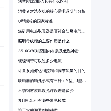
法兰PN25和PN16有什么区别
消费者对洗衣机的核心需求调研与分析
U型螺栓的国家标准
煤矿用电热取暖器是否符合防爆电气设
备标准
照明母线槽的主要作用是什么
A516Gr70对应国内材质及低温冲击要
求解析
镀镍钢带可以过多少电流
计量泵如何达到控制和调节流量的目的
联轴器的轴孔形式有三种：Y型、J型、
Z型
不锈钢材质厚度允许误差是多少
复印机出租有哪些常见模式
溶于水的润滑剂的种类