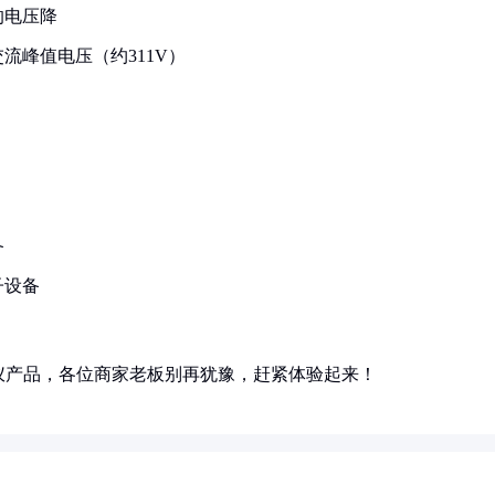
的电压降
流峰值电压（约311V）
备
子设备
仪产品，各位商家老板别再犹豫，赶紧体验起来！