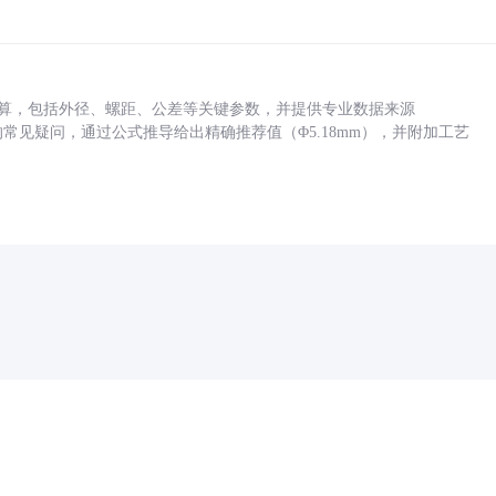
底孔计算，包括外径、螺距、公差等关键参数，并提供专业数据来源
孔尺寸的常见疑问，通过公式推导给出精确推荐值（Φ5.18mm），并附加工艺
药品医疗器械网络信息服务备案(京)网药械信息备字（2021）第00159号