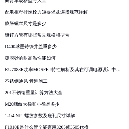
曲臂车规格型号大全
配电柜母排螺栓力矩要求及连接规范详解
膨胀螺丝尺寸是多少
镀锌方管有哪些常见规格和型号
D400球墨铸铁井盖重多少
覆膜砂的耐高温性能如何
RU7088R功率MOSFET特性解析及其在可调电源设计中的
实践
不锈钢通风 管道施工
201不锈钢重量计算方法大全
M20螺纹大径和小径是多少
1-1/4 NPT螺纹参数及底孔尺寸详解
F1010E是什么管？能否用3205或3505代换