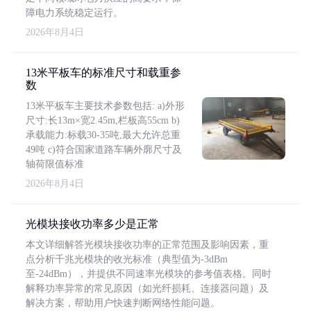
障电力系统稳定运行。
2026年8月4日
13米平板车的标准尺寸和载重参
数
13米平板车主要技术参数包括: a)外形
尺寸:长13m×宽2.45m,栏板高55cm b)
承载能力:标载30-35吨,最大允许总重
49吨 c)符合国家道路车辆外廓尺寸及
轴荷限值标准
2026年8月4日
光模块接收功率多少是正常
本文详细解答光模块接收功率的正常范围及影响因素，重
点分析千兆光模块的收光标准（典型值为-3dBm
至-24dBm），并提供不同速率光模块的参考值表格。同时
解释功率异常的常见原因（如光纤损耗、连接器问题）及
解决方案，帮助用户快速判断网络性能问题。