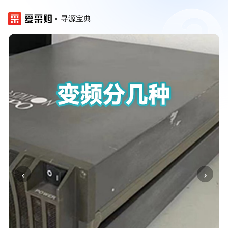
寻源宝典
‹
›