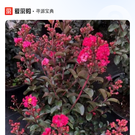
寻源宝典
‹
›