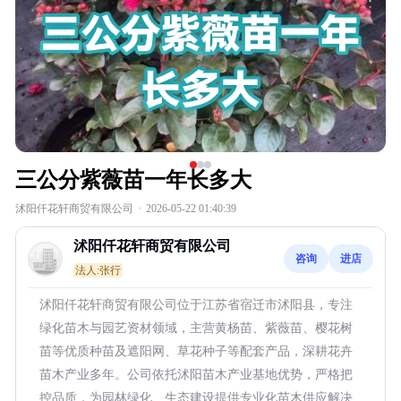
三公分紫薇苗一年长多大
沭阳仟花轩商贸有限公司
·
2026-05-22 01:40:39
沭阳仟花轩商贸有限公司
咨询
进店
法人:张行
沭阳仟花轩商贸有限公司位于江苏省宿迁市沭阳县，专注
绿化苗木与园艺资材领域，主营黄杨苗、紫薇苗、樱花树
苗等优质种苗及遮阳网、草花种子等配套产品，深耕花卉
苗木产业多年。公司依托沭阳苗木产业基地优势，严格把
控品质，为园林绿化、生态建设提供专业化苗木供应解决