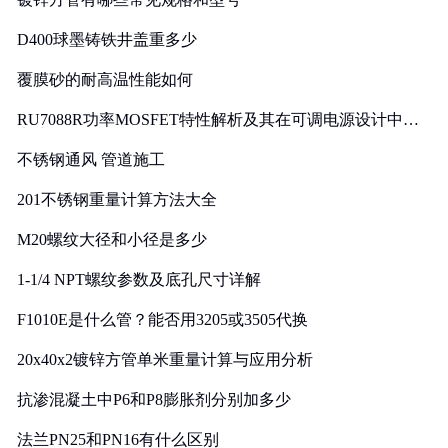
D400球墨铸铁井盖重多少
覆膜砂的耐高温性能如何
RU7088R功率MOSFET特性解析及其在可调电源设计中的
实践
不锈钢通风 管道施工
201不锈钢重量计算方法大全
M20螺纹大径和小径是多少
1-1/4 NPT螺纹参数及底孔尺寸详解
F1010E是什么管？能否用3205或3505代换
20x40x2镀锌方管单米重量计算与应用分析
抗渗混凝土中P6和P8膨胀剂分别加多少
法兰PN25和PN16有什么区别