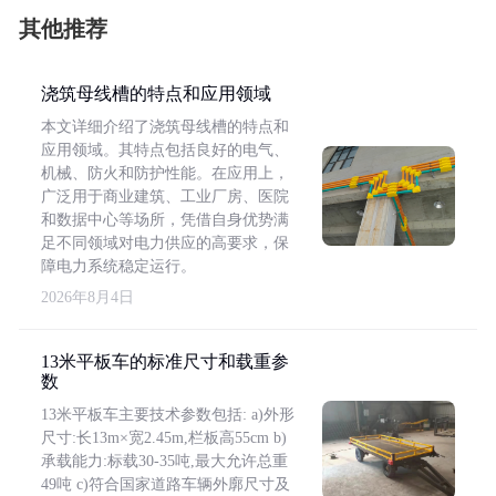
其他推荐
浇筑母线槽的特点和应用领域
本文详细介绍了浇筑母线槽的特点和
应用领域。其特点包括良好的电气、
机械、防火和防护性能。在应用上，
广泛用于商业建筑、工业厂房、医院
和数据中心等场所，凭借自身优势满
足不同领域对电力供应的高要求，保
障电力系统稳定运行。
2026年8月4日
13米平板车的标准尺寸和载重参
数
13米平板车主要技术参数包括: a)外形
尺寸:长13m×宽2.45m,栏板高55cm b)
承载能力:标载30-35吨,最大允许总重
49吨 c)符合国家道路车辆外廓尺寸及