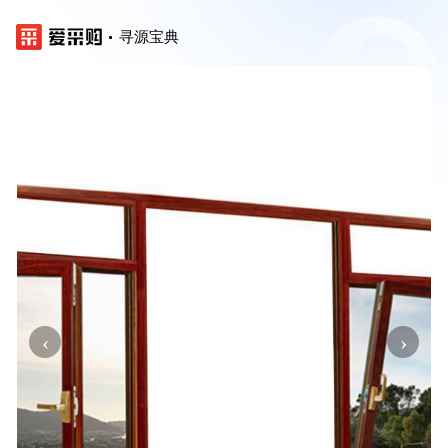
寻源宝典
‹
›