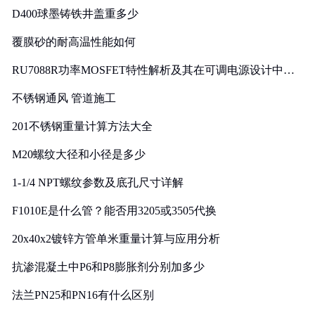
D400球墨铸铁井盖重多少
覆膜砂的耐高温性能如何
RU7088R功率MOSFET特性解析及其在可调电源设计中的
实践
不锈钢通风 管道施工
201不锈钢重量计算方法大全
M20螺纹大径和小径是多少
1-1/4 NPT螺纹参数及底孔尺寸详解
F1010E是什么管？能否用3205或3505代换
20x40x2镀锌方管单米重量计算与应用分析
抗渗混凝土中P6和P8膨胀剂分别加多少
法兰PN25和PN16有什么区别