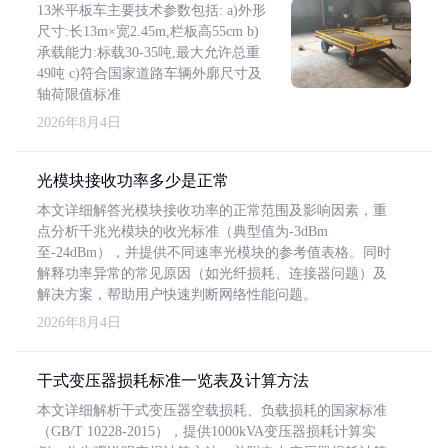
13米平板车主要技术参数包括: a)外形
尺寸:长13m×宽2.45m,栏板高55cm b)
承载能力:标载30-35吨,最大允许总重
49吨 c)符合国家道路车辆外廓尺寸及
轴荷限值标准
2026年8月4日
光模块接收功率多少是正常
本文详细解答光模块接收功率的正常范围及影响因素，重
点分析千兆光模块的收光标准（典型值为-3dBm
至-24dBm），并提供不同速率光模块的参考值表格。同时
解释功率异常的常见原因（如光纤损耗、连接器问题）及
解决方案，帮助用户快速判断网络性能问题。
2026年8月4日
干式变压器损耗标准一览表及计算方法
本文详细解析干式变压器空载损耗、负载损耗的国家标准
（GB/T 10228-2015），提供1000kVA变压器损耗计算实