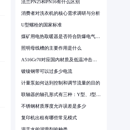
法兰PN25和PN16有什么区别
消费者对洗衣机的核心需求调研与分析
U型螺栓的国家标准
煤矿用电热取暖器是否符合防爆电气设
备标准
照明母线槽的主要作用是什么
A516Gr70对应国内材质及低温冲击要
求解析
镀镍钢带可以过多少电流
计量泵如何达到控制和调节流量的目的
联轴器的轴孔形式有三种：Y型、J型、
Z型
不锈钢材质厚度允许误差是多少
复印机出租有哪些常见模式
溶于水的润滑剂的种类