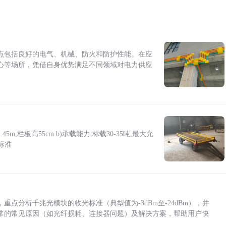
点包括良好的电气、机械、防火和防护性能。在应
心等场所，凭借自身优势满足不同领域对电力供应
5m,栏板高55cm b)承载能力:标载30-35吨,最大允
标准
点分析千兆光模块的收光标准（典型值为-3dBm至-24dBm），并
常的常见原因（如光纤损耗、连接器问题）及解决方案，帮助用户快