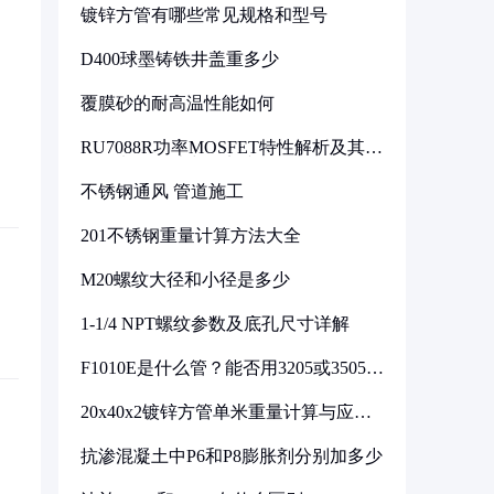
镀锌方管有哪些常见规格和型号
D400球墨铸铁井盖重多少
覆膜砂的耐高温性能如何
RU7088R功率MOSFET特性解析及其在
可调电源设计中的实践
不锈钢通风 管道施工
201不锈钢重量计算方法大全
M20螺纹大径和小径是多少
1-1/4 NPT螺纹参数及底孔尺寸详解
F1010E是什么管？能否用3205或3505代
换
20x40x2镀锌方管单米重量计算与应用
分析
抗渗混凝土中P6和P8膨胀剂分别加多少