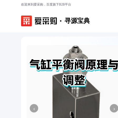
欢迎来到爱采购，百度旗下B2B平台
寻源宝典
‹
›