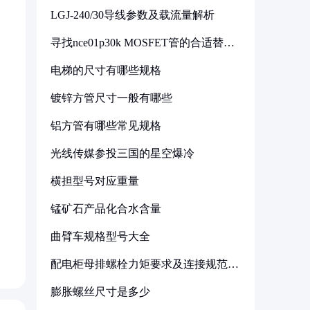
LGJ-240/30导线参数及载流量解析
寻找nce01p30k MOSFET管的合适替代
型号
电梯的尺寸有哪些规格
镀锌方管尺寸一般有哪些
铝方管有哪些常见规格
光线传媒参投三国的星空爆冷
横担型号对应重量
锰矿石产品化合水含量
曲臂车规格型号大全
配电柜母排螺栓力矩要求及连接规范详
解
膨胀螺丝尺寸是多少