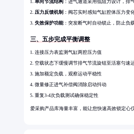
单向节流结构
：进气通道采用低阻力设计，排
压力反馈机制
：阀芯实时感知气缸腔体压力变
失效保护功能
：突发断气时自动锁止，防止负
三、五步完成平衡调整
连接压力表监测气缸两腔压力值
空载状态下缓慢调节排气节流旋钮至活塞匀速
施加额定负载，观察运动平稳性
微量修正进气补偿阀消除启动抖动
重复3-4次负载测试确保稳定性
爱采购产品库海量丰富，能让您快速高效锁定心