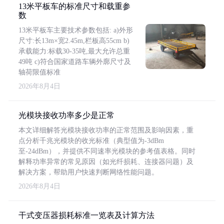
13米平板车的标准尺寸和载重参
数
13米平板车主要技术参数包括: a)外形
尺寸:长13m×宽2.45m,栏板高55cm b)
承载能力:标载30-35吨,最大允许总重
49吨 c)符合国家道路车辆外廓尺寸及
轴荷限值标准
2026年8月4日
光模块接收功率多少是正常
本文详细解答光模块接收功率的正常范围及影响因素，重
点分析千兆光模块的收光标准（典型值为-3dBm
至-24dBm），并提供不同速率光模块的参考值表格。同时
解释功率异常的常见原因（如光纤损耗、连接器问题）及
解决方案，帮助用户快速判断网络性能问题。
2026年8月4日
干式变压器损耗标准一览表及计算方法