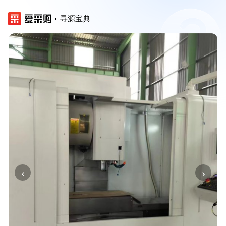
寻源宝典
‹
›