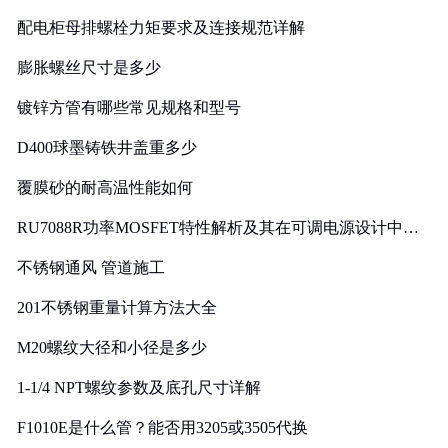
配电柜母排螺栓力矩要求及连接规范详解
膨胀螺丝尺寸是多少
镀锌方管有哪些常见规格和型号
D400球墨铸铁井盖重多少
覆膜砂的耐高温性能如何
RU7088R功率MOSFET特性解析及其在可调电源设计中的
实践
不锈钢通风 管道施工
201不锈钢重量计算方法大全
M20螺纹大径和小径是多少
1-1/4 NPT螺纹参数及底孔尺寸详解
F1010E是什么管？能否用3205或3505代换