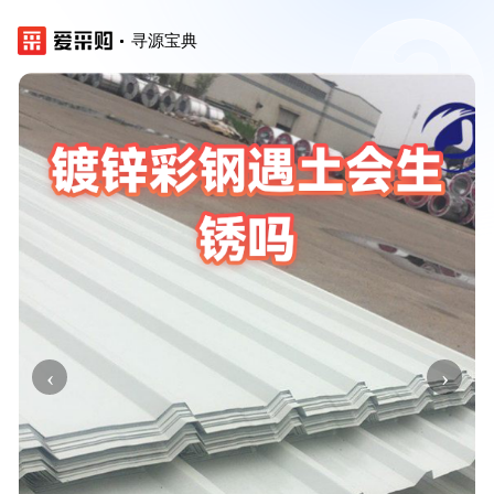
寻源宝典
‹
›