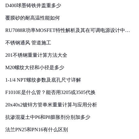
D400球墨铸铁井盖重多少
覆膜砂的耐高温性能如何
RU7088R功率MOSFET特性解析及其在可调电源设计中的
实践
不锈钢通风 管道施工
201不锈钢重量计算方法大全
M20螺纹大径和小径是多少
1-1/4 NPT螺纹参数及底孔尺寸详解
F1010E是什么管？能否用3205或3505代换
20x40x2镀锌方管单米重量计算与应用分析
抗渗混凝土中P6和P8膨胀剂分别加多少
法兰PN25和PN16有什么区别