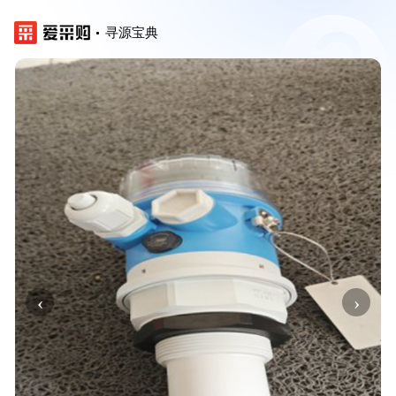
寻源宝典
‹
›