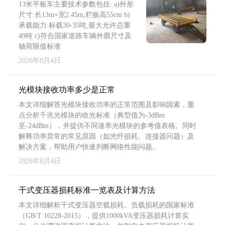
13米平板车主要技术参数包括: a)外形
尺寸:长13m×宽2.45m,栏板高55cm b)
承载能力:标载30-35吨,最大允许总重
49吨 c)符合国家道路车辆外廓尺寸及
轴荷限值标准
2026年8月4日
光模块接收功率多少是正常
本文详细解答光模块接收功率的正常范围及影响因素，重
点分析千兆光模块的收光标准（典型值为-3dBm
至-24dBm），并提供不同速率光模块的参考值表格。同时
解释功率异常的常见原因（如光纤损耗、连接器问题）及
解决方案，帮助用户快速判断网络性能问题。
2026年8月4日
干式变压器损耗标准一览表及计算方法
本文详细解析干式变压器空载损耗、负载损耗的国家标准
（GB/T 10228-2015），提供1000kVA变压器损耗计算实