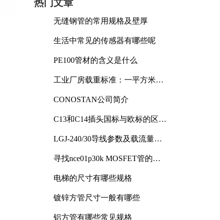
热门文章
无缝钢管的常用规格及壁厚
生活中常见的传感器有哪些呢
PE100管材的含义是什么
工业厂房载重标准：一平方米能
承受多少公斤
CONOSTAN公司简介
C13和C14插头国标与欧标的区别
及其标准解析
LGJ-240/30导线参数及载流量解
析
寻找nce01p30k MOSFET管的合
适替代型号
电梯的尺寸有哪些规格
镀锌方管尺寸一般有哪些
铝方管有哪些常见规格