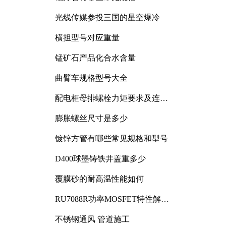
光线传媒参投三国的星空爆冷
横担型号对应重量
锰矿石产品化合水含量
曲臂车规格型号大全
配电柜母排螺栓力矩要求及连接
规范详解
膨胀螺丝尺寸是多少
镀锌方管有哪些常见规格和型号
D400球墨铸铁井盖重多少
覆膜砂的耐高温性能如何
RU7088R功率MOSFET特性解析
及其在可调电源设计中的实践
不锈钢通风 管道施工