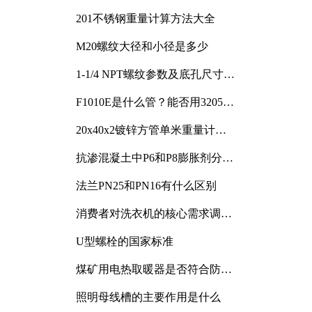
201不锈钢重量计算方法大全
M20螺纹大径和小径是多少
1-1/4 NPT螺纹参数及底孔尺寸详
解
F1010E是什么管？能否用3205或
3505代换
20x40x2镀锌方管单米重量计算
与应用分析
抗渗混凝土中P6和P8膨胀剂分别
加多少
法兰PN25和PN16有什么区别
消费者对洗衣机的核心需求调研
与分析
U型螺栓的国家标准
煤矿用电热取暖器是否符合防爆
电气设备标准
照明母线槽的主要作用是什么