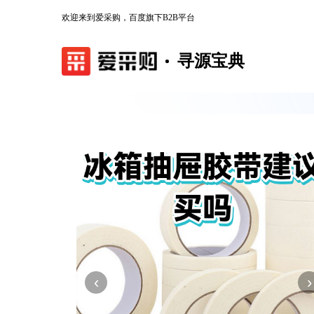
欢迎来到爱采购，百度旗下B2B平台
寻源宝典
‹
›