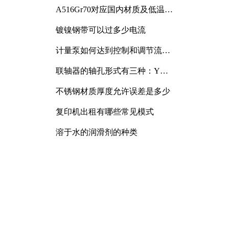
A516Gr70对应国内材质及低温冲
击要求解析
镀镍钢带可以过多少电流
计量泵如何达到控制和调节流量
的目的
联轴器的轴孔形式有三种：Y
型、J型、Z型
不锈钢材质厚度允许误差是多少
复印机出租有哪些常见模式
溶于水的润滑剂的种类