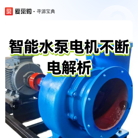
寻源宝典
‹
›