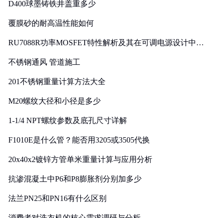
D400球墨铸铁井盖重多少
覆膜砂的耐高温性能如何
RU7088R功率MOSFET特性解析及其在可调电源设计中的
实践
不锈钢通风 管道施工
201不锈钢重量计算方法大全
M20螺纹大径和小径是多少
1-1/4 NPT螺纹参数及底孔尺寸详解
F1010E是什么管？能否用3205或3505代换
20x40x2镀锌方管单米重量计算与应用分析
抗渗混凝土中P6和P8膨胀剂分别加多少
法兰PN25和PN16有什么区别
消费者对洗衣机的核心需求调研与分析