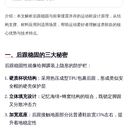
介绍：
本文解析后跟稳固与前掌缓震并存的运动鞋设计原理，从结
构支撑、材料应用到适用场景，帮助运动爱好者理解这类鞋款的核
心优势与技术特点。
一、后跟稳固的三大秘密
后跟稳固性就像给脚踝装上隐形的防护栏：
硬质杯状结构
：采用热压成型TPU包裹后跟，形成类似安
全帽的硬壳保护层
立体填充设计
：记忆海绵+蜂窝结构的组合，既锁定脚跟
又分散冲击力
加宽底座
：后跟接触地面部分比普通鞋款宽15%左右，提
升着地稳定性