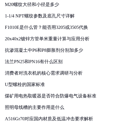
M20螺纹大径和小径是多少
1-1/4 NPT螺纹参数及底孔尺寸详解
F1010E是什么管？能否用3205或3505代换
20x40x2镀锌方管单米重量计算与应用分析
抗渗混凝土中P6和P8膨胀剂分别加多少
法兰PN25和PN16有什么区别
消费者对洗衣机的核心需求调研与分析
U型螺栓的国家标准
煤矿用电热取暖器是否符合防爆电气设备标准
照明母线槽的主要作用是什么
A516Gr70对应国内材质及低温冲击要求解析