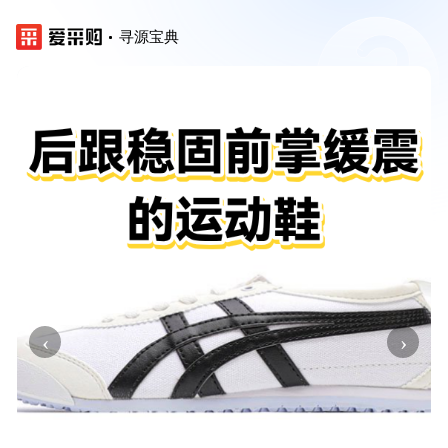
寻源宝典
‹
›