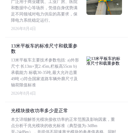
广泛用于商业建筑、工业厂房、医院
和数据中心等场所，凭借自身优势满
足不同领域对电力供应的高要求，保
障电力系统稳定运行。
2026年8月4日
13米平板车的标准尺寸和载重参
数
13米平板车主要技术参数包括: a)外形
尺寸:长13m×宽2.45m,栏板高55cm b)
承载能力:标载30-35吨,最大允许总重
49吨 c)符合国家道路车辆外廓尺寸及
轴荷限值标准
2026年8月4日
光模块接收功率多少是正常
本文详细解答光模块接收功率的正常范围及影响因素，重
点分析千兆光模块的收光标准（典型值为-3dBm
至-24dBm），并提供不同速率光模块的参考值表格。同时