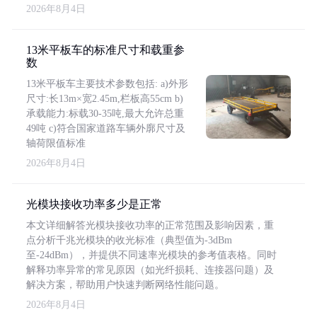
2026年8月4日
13米平板车的标准尺寸和载重参
数
13米平板车主要技术参数包括: a)外形
尺寸:长13m×宽2.45m,栏板高55cm b)
承载能力:标载30-35吨,最大允许总重
49吨 c)符合国家道路车辆外廓尺寸及
轴荷限值标准
2026年8月4日
光模块接收功率多少是正常
本文详细解答光模块接收功率的正常范围及影响因素，重
点分析千兆光模块的收光标准（典型值为-3dBm
至-24dBm），并提供不同速率光模块的参考值表格。同时
解释功率异常的常见原因（如光纤损耗、连接器问题）及
解决方案，帮助用户快速判断网络性能问题。
2026年8月4日