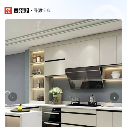
寻源宝典
‹
›