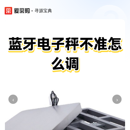
寻源宝典
‹
›